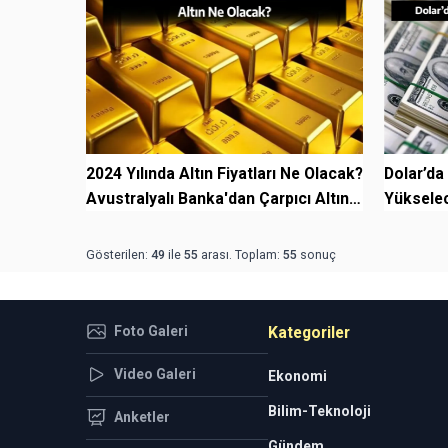
2024 Yılında Altın Fiyatları Ne Olacak?
Dolar’da
Avustralyalı Banka'dan Çarpıcı Altın
Yükselec
Tah...
Tahminle
Gösterilen:
49
ile
55
arası. Toplam:
55
sonuç
Foto Galeri
Kategoriler
Video Galeri
Ekonomi
Bilim-Teknoloji
Anketler
Gündem