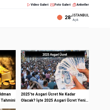
Video Galeri
Foto Galeri
Anketler
İSTANBUL
28°
Açık
oldman
2025'te Asgari Ücret Ne Kadar
L Tahmini
Olacak? İşte 2025 Asgari Ücret Yeni
Zam Tahminleri...