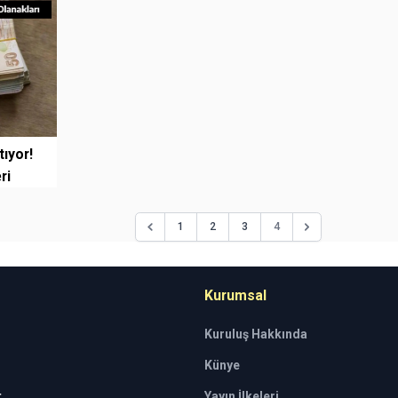
tıyor!
ri
4
1
2
3
Kurumsal
Kuruluş Hakkında
Künye
t
Yayın İlkeleri