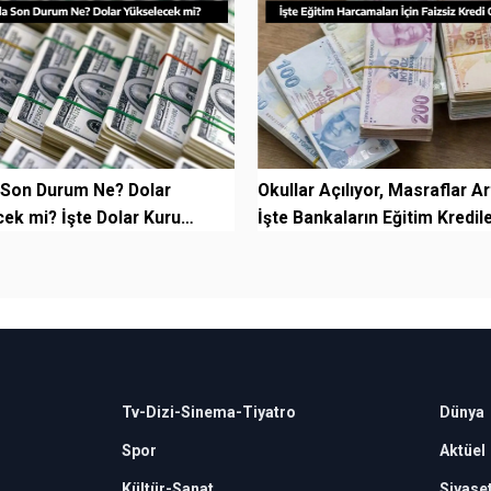
 Son Durum Ne? Dolar
Okullar Açılıyor, Masraflar Ar
ek mi? İşte Dolar Kuru
İşte Bankaların Eğitim Kredile
ri: Yeni Dön...
Tv-Dizi-Sinema-Tiyatro
Dünya
Spor
Aktüel
Kültür-Sanat
Siyase