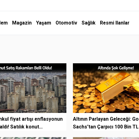
dem
Magazin
Yaşam
Otomotiv
Sağlık
Resmi Ilanlar
kul fiyat artışı enflasyonun
Altının Parlayan Geleceği: G
aldı! Satılık konut
Sachs'tan Çarpıcı 100 Bin T
nda %...