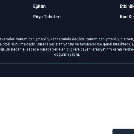
Eğitim
Etkinli
Rüya Tabirleri
Kim Ki
avsiyeleri yatırım danışmanlığı kapsamında değildir. Yatırım danışmanlığı hizmeti, ye
şiye özel sunulmaktadır. Burada yer alan yorum ve tavsiyeler ise genel niteliktedir.
ilir. Bu nedenle, sadece burada yer alan bilgilere dayanılarak yatırım kararı veril
doğurmayabilir.