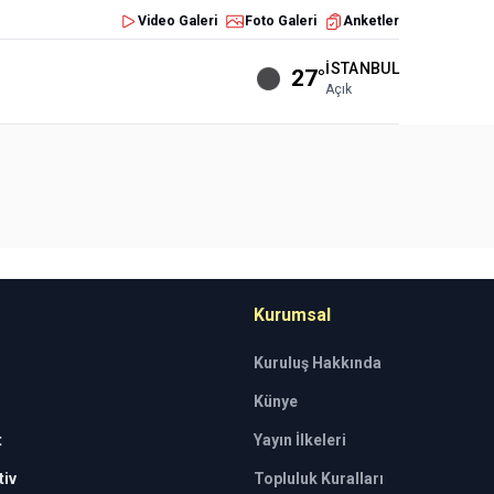
Video Galeri
Foto Galeri
Anketler
İSTANBUL
27°
Açık
Kurumsal
Kuruluş Hakkında
Künye
t
Yayın İlkeleri
iv
Topluluk Kuralları