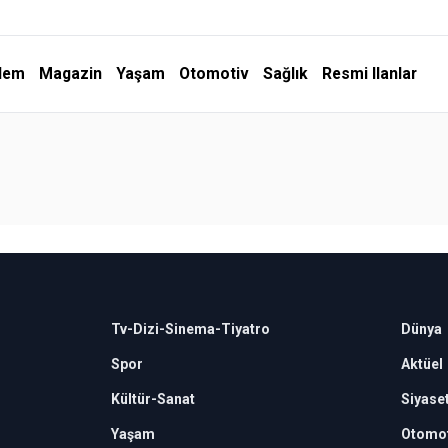
dem
Magazin
Yaşam
Otomotiv
Sağlık
Resmi Ilanlar
Tv-Dizi-Sinema-Tiyatro
Dünya
Spor
Aktüel
Kültür-Sanat
Siyase
Yaşam
Otomot