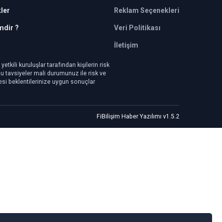
kler
Reklam Seçenekleri
mdir ?
Veri Politikası
İletişim
tkili kuruluşlar tarafından kişilerin risk
 Bu tavsiyeler mali durumunuz ile risk ve
mesi beklentilerinize uygun sonuçlar
FiBilişim Haber Yazılımı
v1.5.2