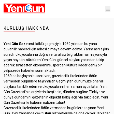
KURULUŞ HAKKINDA
Yeni Gün Gazetesi
, köklü geçmişiyle 1969 yılından bu yana
güvenilir haberciliğin adresi olmaya devam ediyor. Yarım asrı aşkın
süredir okuyucularına doğru ve tarafsız bilgi aktarma misyonuyla
yayın hayatını sürdüren Yeni Gün, güncel olayları yakından takip
ederek siyasetten ekonomiye, spordan kültüre kadar geniş bir
yelpazede haberler sunmaktadır.
1969'da başlayan bu serüven, gazetecilik ilkelerinden ödün
vermeden bugünlere taşınmıştır. Geçmişten günümüze önemli
olaylara tanıklık eden ve okuyucularını her zaman aydınlatan Yeni
Gün Gazetesi'nin arşivlerini keşfedin, dünden bugüne Türkiye ve
dünya gündemini gazetenin objektif bakış açısıyla takip edin. Yeni
Gün Gazetesi ile haberin nabzını tutun!
Gazetecilik ilkelerinden ödün vermeden bugünlere taşınan Yeni
Gün, aynı zamanda çeşitli
ilan
hizmetleriyle de öne çıkıyor. Şirketler