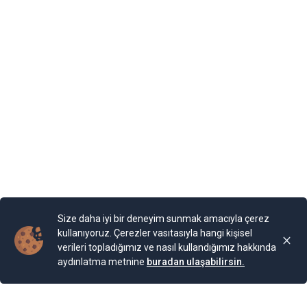
Gram ve Ons Altın Fiyatları Neden Düşüyor? Uzmanlardan
Kritik Uyarılar! Altın piyasasında son dönemde yaşanan
gelişmeler yatırımcıların beklentilerini etkiliyor.
Yatırımcılar yeni rekorlar beklerken, küresel
piyasalardaki dalgalanmalar altın fiyatlarını baskı altında
tutuyor. İşte ons altın, gram altın ve Kapalıçarşı’daki altın
fiyatlarına dair detaylı bilgiler...
Yayınlama Tarihi: 02.12.2024 10:41
Yenigun
Son Güncelleme:
02.12.2024 10:41
Size daha iyi bir deneyim sunmak amacıyla çerez
kullanıyoruz. Çerezler vasıtasıyla hangi kişisel
verileri topladığımız ve nasıl kullandığımız hakkında
aydınlatma metnine
buradan ulaşabilirsin.