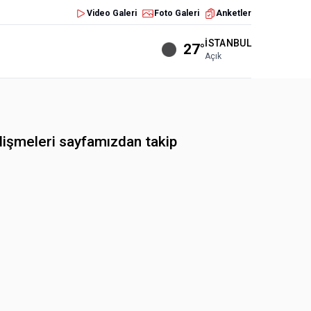
Video Galeri
Foto Galeri
Anketler
İSTANBUL
27°
Açık
lişmeleri sayfamızdan takip