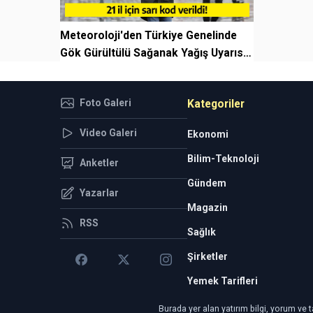
Meteoroloji'den Türkiye Genelinde
Gök Gürültülü Sağanak Yağış Uyarısı:
21 İlde S...
Foto Galeri
Kategoriler
Video Galeri
Ekonomi
Bilim-Teknoloji
Anketler
Gündem
Yazarlar
Magazin
RSS
Sağlık
Şirketler
Yemek Tarifleri
Burada yer alan yatırım bilgi, yorum ve t