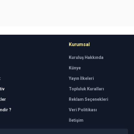
Kurumsal
Kuruluş Hakkında
Künye
t
Yayın İlkeleri
iv
Topluluk Kuralları
kler
Reklam Seçenekleri
mdir ?
Veri Politikası
İletişim
tkili kuruluşlar tarafından kişilerin risk