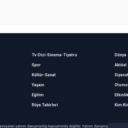
Tv-Dizi-Sinema-Tiyatro
Dünya
Spor
Aktüel
Kültür-Sanat
Siyase
Yaşam
Otomot
Eğitim
Etkinli
Rüya Tabirleri
Kim Ki
avsiyeleri yatırım danışmanlığı kapsamında değildir. Yatırım danışmanlığı hizmeti, ye