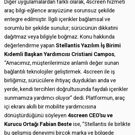
Diğer uygulamalardan farklı olarak, 4screen hizmeti
araç bilgi-eğlence arayüzüne sorunsuz şekilde
entegre edilmiştir. İlgili içerikler bağlamsal ve
sorumlu bir şekilde sunulur; sürücünün dikkatini
dağıtmaz veya bilgiyle boğmaz. Konu hakkında
değerlendirme yapan
Stellantis Yazılım İş Birimi
Kıdemli Başkan Yardımcısı Cristiani Campos
,
“Amacımız, müşterilerimize anlamlı değer sunan
bağlantılı teknolojiler geliştirmek. 4screen ile iş
birliğimiz, sürücülere ihtiyaç duydukları anda ve
yerde, kendi tercihleri doğrultusunda faydalı içerikler
sunmamıza yardımcı oluyor” dedi. Platformun, araç
içi ekranı akıllı bir mobilite yardımcısına
dönüştürdüğünü söyleyen
4screen CEO’su ve
Kurucu Ortağı Fabian Beste
ise, “Stellantis ile birlikte
bu gelişmiş deneyimi birçok marka ve bölgede