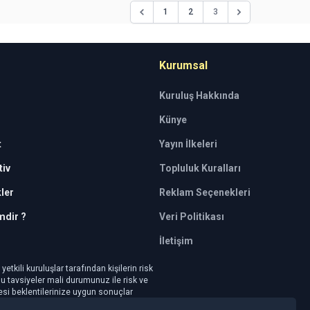
3
1
2
Kurumsal
Kuruluş Hakkında
Künye
t
Yayın İlkeleri
iv
Topluluk Kuralları
kler
Reklam Seçenekleri
mdir ?
Veri Politikası
İletişim
tkili kuruluşlar tarafından kişilerin risk
 Bu tavsiyeler mali durumunuz ile risk ve
mesi beklentilerinize uygun sonuçlar