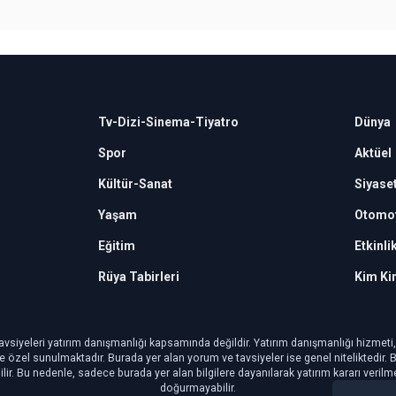
Tv-Dizi-Sinema-Tiyatro
Dünya
Spor
Aktüel
Kültür-Sanat
Siyase
Yaşam
Otomot
Eğitim
Etkinli
Rüya Tabirleri
Kim Ki
avsiyeleri yatırım danışmanlığı kapsamında değildir. Yatırım danışmanlığı hizmeti, ye
şiye özel sunulmaktadır. Burada yer alan yorum ve tavsiyeler ise genel niteliktedir.
ilir. Bu nedenle, sadece burada yer alan bilgilere dayanılarak yatırım kararı veril
doğurmayabilir.