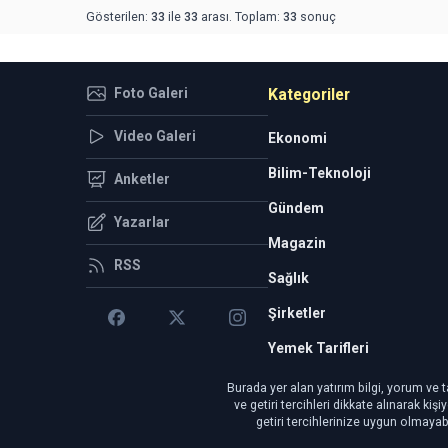
Gösterilen:
33
ile
33
arası. Toplam:
33
sonuç
Foto Galeri
Kategoriler
Video Galeri
Ekonomi
Bilim-Teknoloji
Anketler
Gündem
Yazarlar
Magazin
RSS
Sağlık
Şirketler
Yemek Tarifleri
Burada yer alan yatırım bilgi, yorum ve t
ve getiri tercihleri dikkate alınarak ki
getiri tercihlerinize uygun olmayab