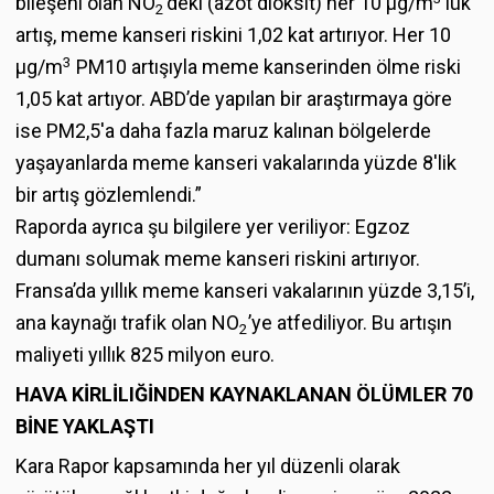
bileşeni olan NO
’deki (azot dioksit) her 10 μg/m
’lük
2
artış, meme kanseri riskini 1,02 kat artırıyor. Her 10
3
μg/m
PM10 artışıyla meme kanserinden ölme riski
1,05 kat artıyor. ABD’de yapılan bir araştırmaya göre
ise PM2,5'a daha fazla maruz kalınan bölgelerde
yaşayanlarda meme kanseri vakalarında yüzde 8'lik
bir artış gözlemlendi.”
Raporda ayrıca şu bilgilere yer veriliyor: Egzoz
dumanı solumak meme kanseri riskini artırıyor.
Fransa’da yıllık meme kanseri vakalarının yüzde 3,15’i,
ana kaynağı trafik olan NO
’ye atfediliyor. Bu artışın
2
maliyeti yıllık 825 milyon euro.
HAVA KİRLİLIĞİNDEN KAYNAKLANAN ÖLÜMLER 70
BİNE YAKLAŞTI
Kara Rapor kapsamında her yıl düzenli olarak