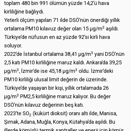
toplam 480 bin 991 ölümün yüzde 14,2’ü hava
kirliliğine bağlıydı.
Yeterli ölçüm yapılan 71 ilde DSÖ’nün önerdiği yıllık
3
ortalama PM10 kılavuz değer olan 15 µg/m
aşıldı.
Türkiye’de nüfusun en az yüzde 92’si kirli hava
soluyor.
3
2022’de İstanbul ortalama 38,41 μg/m
yani DSÖ’nün
2,5 katı PM10 kirliliğine maruz kaldı. Ankara’da 39,25
3
3
μg/m
, İzmir’de ise 45,18 μg/m
oldu. İzmir’deki
PM10 kirliliği ulusal limit değerin de üzerinde.
Türkiye’de yaşayan bir kişi, yıllık ortalamada 26
3
µg/m
PM2,5 kirliliğine maruz kalıyor. Bu değer
DSÖ’nün kılavuz değerinin beş katı.
2023’te SO
(kükürt dioksit) oranı altı ilde, Manisa,
2
Şırnak, Adana, Muğla, Konya, Kütahya’da aşıldı. Bu
illerde kömürlü termik santraller ve enerji için kömür