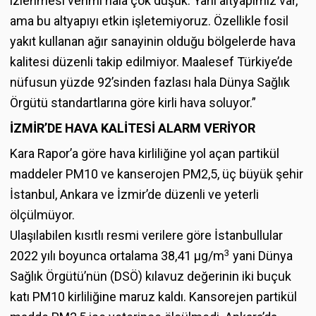
izlenmesi verimi hala çok düşük. Yani altyapımız var,
ama bu altyapıyı etkin işletemiyoruz. Özellikle fosil
yakıt kullanan ağır sanayinin olduğu bölgelerde hava
kalitesi düzenli takip edilmiyor. Maalesef Türkiye’de
nüfusun yüzde 92’sinden fazlası hala Dünya Sağlık
Örgütü standartlarına göre kirli hava soluyor.”
İZMİR’DE HAVA KALİTESİ ALARM VERİYOR
Kara Rapor’a göre hava kirliliğine yol açan partikül
maddeler PM10 ve kanserojen PM2,5, üç büyük şehir
İstanbul, Ankara ve İzmir’de düzenli ve yeterli
ölçülmüyor.
Ulaşılabilen kısıtlı resmi verilere göre İstanbullular
3
2022 yılı boyunca ortalama 38,41 μg/m
yani Dünya
Sağlık Örgütü’nün (DSÖ) kılavuz değerinin iki buçuk
katı PM10 kirliliğine maruz kaldı. Kansorejen partikül