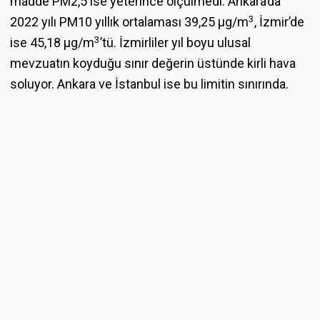
madde PM2,5 ise yeterince ölçülmedi. Ankara’da
3
2022 yılı PM10 yıllık ortalaması 39,25 μg/m
, İzmir’de
3
ise 45,18 μg/m
’tü. İzmirliler yıl boyu ulusal
mevzuatın koyduğu sınır değerin üstünde kirli hava
soluyor. Ankara ve İstanbul ise bu limitin sınırında.