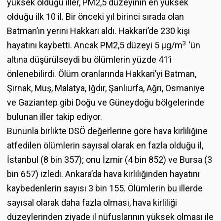
yüksek olduğu iller, PM2,5 düzeyinin en yüksek
olduğu ilk 10 il. Bir önceki yıl birinci sırada olan
Batman’ın yerini Hakkari aldı. Hakkari’de 230 kişi
3
hayatını kaybetti. Ancak PM2,5 düzeyi 5 µg/m
‘ün
altına düşürülseydi bu ölümlerin yüzde 41’i
önlenebilirdi. Ölüm oranlarında Hakkari’yi Batman,
Şırnak, Muş, Malatya, Iğdır, Şanlıurfa, Ağrı, Osmaniye
ve Gaziantep gibi Doğu ve Güneydoğu bölgelerinde
bulunan iller takip ediyor.
Bununla birlikte DSÖ değerlerine göre hava kirliliğine
atfedilen ölümlerin sayısal olarak en fazla olduğu il,
İstanbul (8 bin 357); onu İzmir (4 bin 852) ve Bursa (3
bin 657) izledi. Ankara’da hava kirliliğinden hayatını
kaybedenlerin sayısı 3 bin 155. Ölümlerin bu illerde
sayısal olarak daha fazla olması, hava kirliliği
düzeylerinden ziyade il nüfuslarının yüksek olması ile