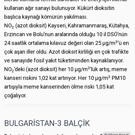
kullanan ağır sanayi bulunuyor. Kükürt dioksitin
başlıca kaynağı kömürün yakılması.
NO
(azot dioksit) Kayseri, Kahramanmaraş, Kütahya,
2
Erzincan ve Bolu’nun aralarında olduğu 10 il DSÖ’nün
3
24 saatlik ortalama kılavuz değeri olan 25 µg/m
’ü en
çok aşan iller oldu. Azot dioksit kirliliği en çok trafikte
ve sanayide fosil yakıt tüketiminden kaynaklanıyor.
3
NO
’deki (azot dioksit) her 10 μg/m
’lük artış, meme
2
3
kanseri riskini 1,02 kat artırıyor. Her 10 μg/m
PM10
artışıyla meme kanserinden ölme riski 1,05 kat
çoğalıyor.
BULGARİSTAN-3 BALÇİK