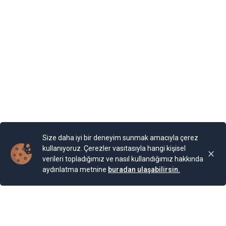
80 yılı aşkın süredir SUV segmentinde küresel lider
konumundaki Jeep®, Universal Pictures ve Amblin
Entertainment efsanevi ortaklığını sürdürüyor ve bu yaz
Jurassic Park serisinin 7.’si “Jurassic World: Yeniden
Doğuş” için ortak markalı global bir pazarlama
kampanyası gerçekleştiriyor.
Yayınlama Tarihi: 04.08.2025 11:31
Yenigun
Son Güncelleme:
04.08.2025 11:31
Size daha iyi bir deneyim sunmak amacıyla çerez
kullanıyoruz. Çerezler vasıtasıyla hangi kişisel
verileri topladığımız ve nasıl kullandığımız hakkında
aydınlatma metnine
buradan ulaşabilirsin.