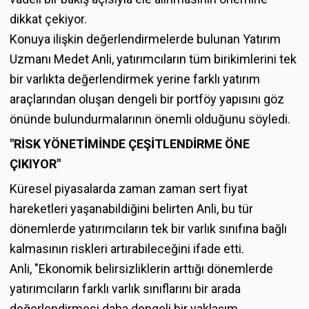
dikkat çekiyor.
Konuya ilişkin değerlendirmelerde bulunan Yatırım
Uzmanı Medet Anli, yatırımcıların tüm birikimlerini tek
bir varlıkta değerlendirmek yerine farklı yatırım
araçlarından oluşan dengeli bir portföy yapısını göz
önünde bulundurmalarının önemli olduğunu söyledi.
"R
İSK YÖ
NET
İMİ
NDE
ÇEŞİ
TLEND
İ
RME
Ö
NE
ÇIKIYOR"
Küresel piyasalarda zaman zaman sert fiyat
hareketleri yaşanabildiğini belirten Anli, bu tür
dönemlerde yatırımcıların tek bir varlık sınıfına bağlı
kalmasının riskleri artırabileceğini ifade etti.
Anli, "Ekonomik belirsizliklerin arttığı dönemlerde
yatırımcıların farklı varlık sınıflarını bir arada
değerlendirmesi daha dengeli bir yaklaşım