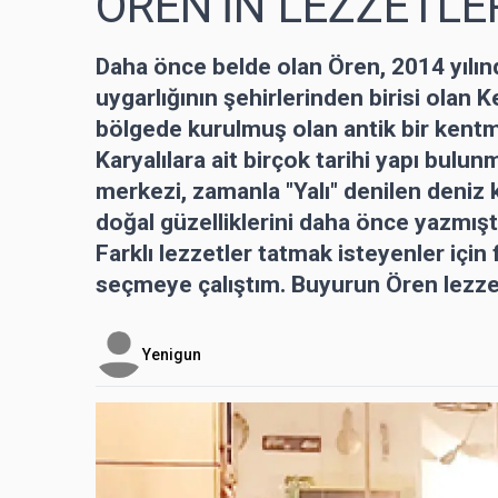
ÖREN'İN LEZZETLER
Daha önce belde olan Ören, 2014 yılında
uygarlığının şehirlerinden birisi olan
bölgede kurulmuş olan antik bir kentmiş
Karyalılara ait birçok tarihi yapı bulun
merkezi, zamanla "Yalı" denilen deniz k
doğal güzelliklerini daha önce yazmışt
Farklı lezzetler tatmak isteyenler için f
seçmeye çalıştım. Buyurun Ören lezze
Yenigun