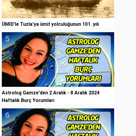
ÜMİD’le Tuzla’ya ümit yolculuğunun 101. yılı
5
Astrolog Gamze'den 2 Aralık - 8 Aralık 2024
Haftalık Burç Yorumları
6