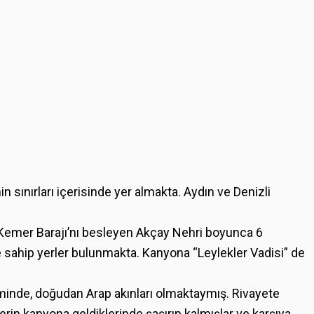
in sınırları içerisinde yer almakta. Aydın ve Denizli
u, Kemer Barajı’nı besleyen Akçay Nehri boyunca 6
 sahip yerler bulunmakta. Kanyona “Leylekler Vadisi” de
minde, doğudan Arap akınları olmaktaymış. Rivayete
 derin kanyona geldiklerinde şaşırıp kalmışlar ve karşıya