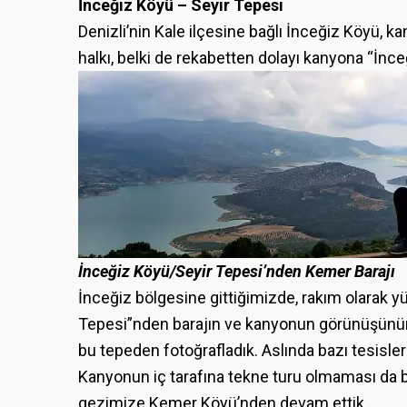
İnceğiz Köyü – Seyir Tepesi
Denizli’nin Kale ilçesine bağlı İnceğiz Köyü, k
halkı, belki de rekabetten dolayı kanyona “İnc
İnceğiz Köyü/Seyir Tepesi’nden Kemer Barajı
İnceğiz bölgesine gittiğimizde, rakım olarak y
Tepesi”nden barajın ve kanyonun görünüşünü
bu tepeden fotoğrafladık. Aslında bazı tesisler
Kanyonun iç tarafına tekne turu olmaması da
gezimize Kemer Köyü’nden devam ettik.