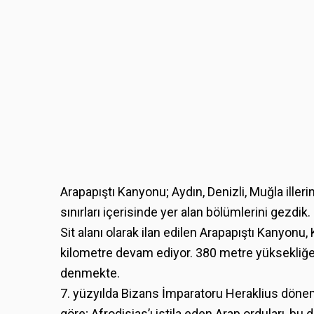
Arapapıştı Kanyonu; Aydın, Denizli, Muğla illerin
sınırları içerisinde yer alan bölümlerini gezdik.
Sit alanı olarak ilan edilen Arapapıştı Kanyon
kilometre devam ediyor. 380 metre yüksekliğe
denmekte.
7. yüzyılda Bizans İmparatoru Heraklius döne
göre; Afrodisias’ı istila eden Arap orduları, bu