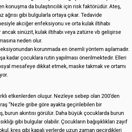
onuşma da bulaştırıcılık için risk faktörüdür. Ateş,
az ağrısı gibi bulgularla ortaya çıkar. Tedavide
siyle akciğer enfeksiyonu ve orta kulak iltihabı
r ancak sinüzit, kulak iltihabı veya zatürre vb gelişirse
anmasına neden olur.
 enfeksiyonundan korunmada en önemli yöntem aşılamadır.
a kadar çocuklara rutin yapılması önerilmektedir. Elleri
osyal mesafeye dikkat etmek, maske takmak ve ortamı
yor.
arklı etkenlerden oluşur. Nezleye sebep olan 200’den
raş “Nezle gribe göre ayakta geçirilebilen bir
ş, burun akıntısı görülür. Daha büyük çocuklarda burun
sıklığı gibi bulgular olabilir. Çocukların bağışıklıkları zayıf
okul, kreş gibi kapalı yerlerde uzun zaman geçirdikleri