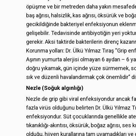
öpüşme ve bir metreden daha yakın mesafeden k
baş ağrısı, halsizlik, kas ağrısı, öksürük ve boğ
gecikildiğinde bakteriyel enfeksiyonun eklenme
gelişebilir. Tedavisinde antibiyotiğin yeri yoktu
gerekir. Aksi taktirde bakterilerin direnç kaz
Korunma yolları: Dr. Ülkü Yılmaz Tıraş “Grip
Aşının yumurta alerjisi olmayan 6 aydan – 6 yaş
doğru yıkamak, gün içinde yüze sürmemek, s
sık ve düzenli havalandırmak çok önemlidir” di
Nezle (Soğuk algınlığı)
Nezle de grip gibi viral enfeksiyondur ancak f
fazla virüs olduğunu belirten Dr. Ülkü Yılmaz Tı
enfeksiyondur. Süt çocuklarında genellikle ate
tıkanıklığı-akıntısı, öksürük, boğaz ağrısı, ses kı
olduğu, hijyen kurallarına tam uyamadıkları ve 