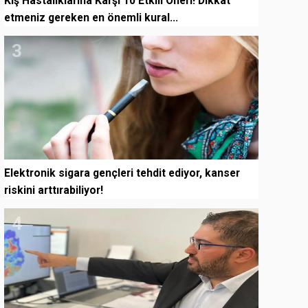
Kış Hastalıklarına Karşı 10 Etkili Öneri! Dikkat
etmeniz gereken en önemli kural...
3
Elektronik sigara gençleri tehdit ediyor, kanser
riskini arttırabiliyor!
4