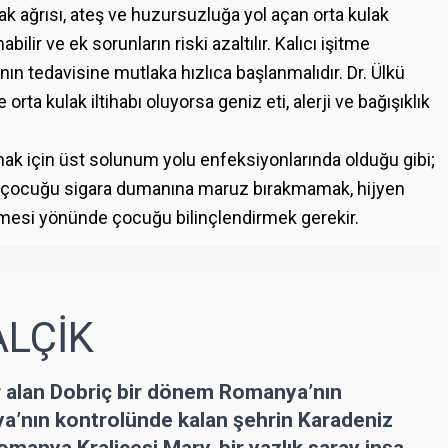
k ağrısı, ateş ve huzursuzluğa yol açan orta kulak
bilir ve ek sorunların riski azaltılır. Kalıcı işitme
ının tedavisine mutlaka hızlıca başlanmalıdır. Dr. Ülkü
rta kulak iltihabı oluyorsa geniz eti, alerji ve bağışıklık
mak için üst solunum yolu enfeksiyonlarında olduğu gibi;
a, çocuğu sigara dumanına maruz bırakmamak, hijyen
tmesi yönünde çocuğu bilinçlendirmek gerekir.
ALÇİK
r alan Dobriç bir dönem Romanya’nın
ya’nın kontrolünde kalan şehrin Karadeniz
omanya Kraliçesi Mary, bir yazlık saray inşa