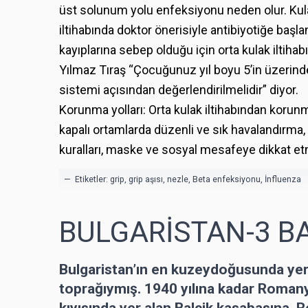
üst solunum yolu enfeksiyonu neden olur. Kula
iltihabında doktor önerisiyle antibiyotiğe başlana
kayıplarına sebep olduğu için orta kulak iltihab
Yılmaz Tıraş “Çocuğunuz yıl boyu 5’in üzerinde o
sistemi açısından değerlendirilmelidir” diyor.
Korunma yolları: Orta kulak iltihabından korun
kapalı ortamlarda düzenli ve sık havalandırm
kuralları, maske ve sosyal mesafeye dikkat e
— Etiketler:
grip
,
grip aşısı
,
nezle
,
Beta enfeksiyonu
,
İnfluenza
BULGARİSTAN-3 B
Bulgaristan’ın en kuzeydoğusunda ye
toprağıymış. 1940 yılına kadar Roman
kıyısında yer alan Balçik kasabasına, R