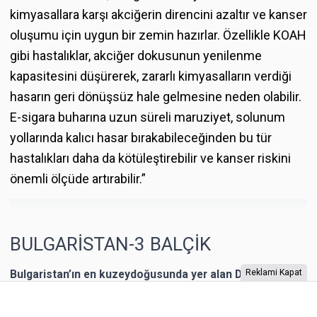
kimyasallara karşı akciğerin direncini azaltır ve kanser
oluşumu için uygun bir zemin hazırlar. Özellikle KOAH
gibi hastalıklar, akciğer dokusunun yenilenme
kapasitesini düşürerek, zararlı kimyasalların verdiği
hasarın geri dönüşsüz hale gelmesine neden olabilir.
E-sigara buharına uzun süreli maruziyet, solunum
yollarında kalıcı hasar bırakabileceğinden bu tür
hastalıkları daha da kötüleştirebilir ve kanser riskini
önemli ölçüde artırabilir.”
BULGARİSTAN-3 BALÇİK
Bulgaristan’ın en kuzeydoğusunda yer alan Dobriç bir
Reklami Kapat
dönem Romanya’nın toprağıymış. 1940 yılına kadar
Romanya’nın kontrolünde kalan şehrin Karadeniz