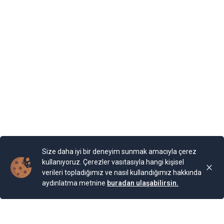
kıyısında yer alan Balçik kasabasına, Romanya Kraliçesi
Mary, bir yazlık saray inşa ettirmiş. “Kraliçe’nin Sarayı”
olarak adlandırılan binaya Kraliçe, “Tenha Yuva”
diyormuş. Arazi, kaleyi andıran duvarlarla örülmüş.
Bahçesi teras şeklinde yapılarla aşağıya sahile kadar
devam ediyor. Bugün burada 85 farklı bitki ailesinden 200
cinse ait 2.000 bitki türünün bulunduğu bir Botanik
Bahçesi bulunuyor. Bahçe, Kraliçe döneminde ihya
olmuş.
Yayınlama Tarihi: 25.11.2024 00:01
Yenigun
Son Güncelleme:
25.11.2024 00:01
Size daha iyi bir deneyim sunmak amacıyla çerez
kullanıyoruz. Çerezler vasıtasıyla hangi kişisel
verileri topladığımız ve nasıl kullandığımız hakkında
aydınlatma metnine
buradan ulaşabilirsin.