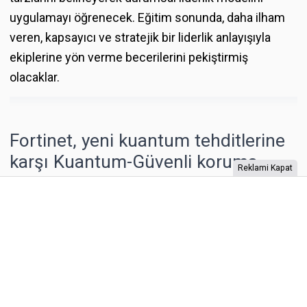
uygulamayı öğrenecek. Eğitim sonunda, daha ilham
veren, kapsayıcı ve stratejik bir liderlik anlayışıyla
ekiplerine yön verme becerilerini pekiştirmiş
olacaklar.
Fortinet, yeni kuantum tehditlerine
karşı Kuantum-Güvenli koruma
Reklami Kapat
geliştiriyor
FortiOS özellikleri, kurumların son derece hassas verileri
kuantum tehditlerinden korumasına, kuantum sonrası
güvenliğe geçmesine ve performansı etkilemeden
altyapılarını geleceğe hazır hale getirmesine olanak
tanıyor.