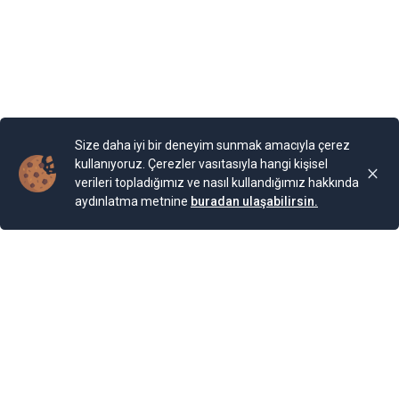
Yayınlama Tarihi: 29.07.2025 12:34
Yenigun
Son Güncelleme:
29.07.2025 12:34
Size daha iyi bir deneyim sunmak amacıyla çerez
kullanıyoruz. Çerezler vasıtasıyla hangi kişisel
verileri topladığımız ve nasıl kullandığımız hakkında
aydınlatma metnine
buradan ulaşabilirsin.