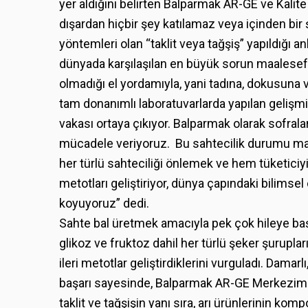
yer aldığını belirten Balparmak AR-GE ve Kalite D
dışardan hiçbir şey katılamaz veya içinden bir
yöntemleri olan “taklit veya tağşiş” yapıldığı a
dünyada karşılaşılan en büyük sorun maalesef ta
olmadığı el yordamıyla, yani tadına, dokusuna
tam donanımlı laboratuvarlarda yapılan gelişmiş
vakası ortaya çıkıyor. Balparmak olarak sofra
mücadele veriyoruz. Bu sahtecilik durumu maa
her türlü sahteciliği önlemek ve hem tüketiciyi
metotları geliştiriyor, dünya çapındaki bilimsel
koyuyoruz” dedi.
Sahte bal üretmek amacıyla pek çok hileye başv
glikoz ve fruktoz dahil her türlü şeker şurupla
ileri metotlar geliştirdiklerini vurguladı. Dama
başarı sayesinde, Balparmak AR-GE Merkezimiz
taklit ve tağşişin yanı sıra, arı ürünlerinin ko