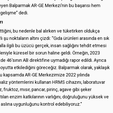
erleyen Balparmak AR-GE Merkezi’nin bu başarısı hem
 gelişme” dedi.
rı
ettiğini, bu nedenle bal alırken ve tüketirken oldukça
 şu noktaların altını çizdi: “Gıda ürünleri arasında en sık
lla ilgili bu üzücü gerçek, insan sağlığını tehdit etmesi
eniyle küresel bir sorun haline geldi. Örneğin, 2023
yüzde 46'sının AB direktifine uymadığı rapor edildi. Ayrıca
boyutta etkilediğini göreceğiz. Balparmak olarak, yaklaşık
. Bu kapsamda AR-GE Merkezimize 2022 yılında
naliz yöntemlerini kullanan HRMS cihazını, laboratuvar
 fruktoz, mısır, pancar, pirinç, agave gibi şeker
katılan enzim katkılarının varlığını, doğruluğunu yüksek ve
n aslına uygunluğunu kontrol edebiliyoruz.”