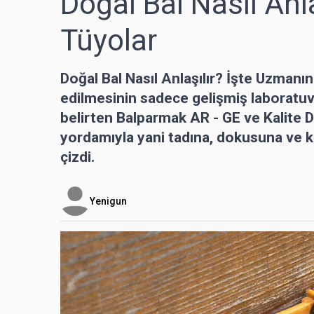
Doğal Bal Nasıl Anl
Tüyolar
Doğal Bal Nasıl Anlaşılır? İşte Uzmanı
edilmesinin sadece gelişmiş laboratu
belirten Balparmak AR - GE ve Kalite Di
yordamıyla yani tadına, dokusuna ve k
çizdi.
Yenigun