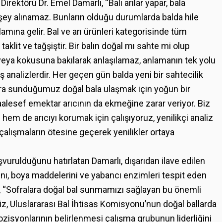
irektörü Dr. Emel Damarlı, “Balı arılar yapar, bala
 şey alınamaz. Bunların olduğu durumlarda balda hile
nlamına gelir. Bal ve arı ürünleri kategorisinde tüm
klit ve tağşiştir. Bir balın doğal mı sahte mi olup
 veya kokusuna bakılarak anlaşılamaz, anlamanın tek yolu
 analizlerdir. Her geçen gün balda yeni bir sahtecilik
lara sunduğumuz doğal bala ulaşmak için yoğun bir
lesef emektar arıcının da ekmeğine zarar veriyor. Biz
 hem de arıcıyı korumak için çalışıyoruz, yenilikçi analiz
 çalışmaların ötesine geçerek yenilikler ortaya
urulduğunu hatırlatan Damarlı, dışarıdan ilave edilen
rını, boya maddelerini ve yabancı enzimleri tespit eden
rlı, “Sofralara doğal bal sunmamızı sağlayan bu önemli
, Uluslararası Bal İhtisas Komisyonu’nun doğal ballarda
mpozisyonlarının belirlenmesi çalışma grubunun liderliğini