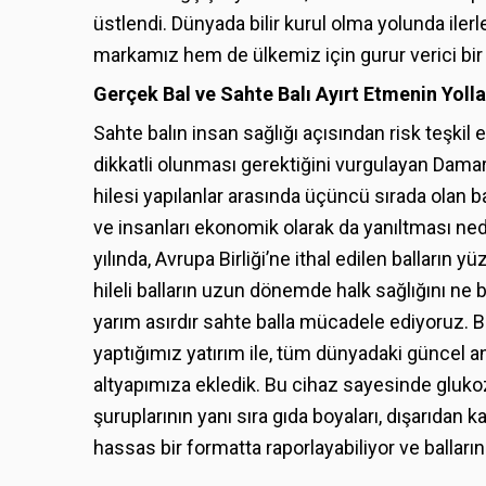
üstlendi. Dünyada bilir kurul olma yolunda il
markamız hem de ülkemiz için gurur verici bir
Gerçek Bal ve Sahte Balı Ayırt Etmenin Yolla
Sahte balın insan sağlığı açısından risk teşkil 
dikkatli olunması gerektiğini vurgulayan Damarlı
hilesi yapılanlar arasında üçüncü sırada olan ba
ve insanları ekonomik olarak da yanıltması ned
yılında, Avrupa Birliği’ne ithal edilen balların 
hileli balların uzun dönemde halk sağlığını ne 
yarım asırdır sahte balla mücadele ediyoruz
yaptığımız yatırım ile, tüm dünyadaki güncel a
altyapımıza ekledik. Bu cihaz sayesinde glukoz,
şuruplarının yanı sıra gıda boyaları, dışarıdan 
hassas bir formatta raporlayabiliyor ve balları