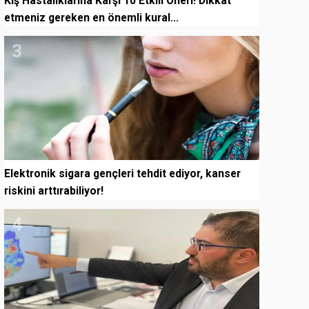
Kış Hastalıklarına Karşı 10 Etkili Öneri! Dikkat
etmeniz gereken en önemli kural...
3
Elektronik sigara gençleri tehdit ediyor, kanser
riskini arttırabiliyor!
4