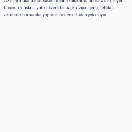
Az sonra alana motosikletini şaha kaldırarak numara sergileyen
başında maskı , siyah eldivenli bir başka zıpır genç , tehlikeli
akrobatik numaralar yaparak birden ortadan yok oluyor.