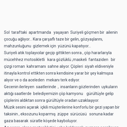
Sol taraftaki apartmanda yaşayan Suriyeli göçmen bir ailenin
çocuğu ağlıyor… Kara çarşaflı taze bir gelin, gözyaşlarını,
mahzunluğunu gizlemek için yüzünü kapatıyor...
Suriyeli atık toplayıcılar geçip gittikten sonra , çöp hararlarıyla
mücehhez motosikletli kara gözlüklü ,maskeli fantaziden bir
çizgi roman kahramanı sahne alıyor. Çöpleri siyah eldiveniyle
itinayla kontrol ettikten sonra kendisine yarar bir şey kalmışsa
alıyor ve o da aceleden mekanı terk ediyor.
Gecenin ilerleyen saatlerinde , insanların gözlerinden uykuların
aktığı saatlerde belediyemizin çöp kamyonu gürültüyle gelip
çöplerini aldıktan sonra gürültüyle oradan uzaklaşıyor.
Müzik sesini açarak içkili müşterilerine konforlu bir gezi yapan bir
taksinin , eksozunu koparmış züppe sürücüsü sonuna kadar
gaza basarak süratle köşede kayboluyor.