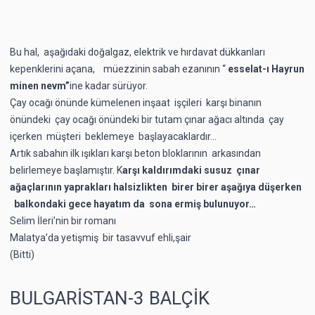
Bu hal, aşağıdaki doğalgaz, elektrik ve hırdavat dükkanları
kepenklerini açana, müezzinin sabah ezanının “
esselat-ı Hayrun
minen nevm”
ine kadar sürüyor.
Çay ocağı önünde kümelenen inşaat işçileri karşı binanın
önündeki çay ocağı önündeki bir tutam çınar ağacı altında çay
içerken müşteri beklemeye başlayacaklardır…
Artık sabahın ilk ışıkları karşı beton bloklarının arkasından
belirlemeye başlamıştır. K
arşı kaldırımdaki susuz çınar
ağaçlarının yaprakları halsizlikten birer birer aşağıya düşerken
balkondaki gece hayatım da sona ermiş bulunuyor…
Selim İleri’nin bir romanı
Malatya’da yetişmiş bir tasavvuf ehli,şair
(Bitti)
BULGARİSTAN-3 BALÇİK