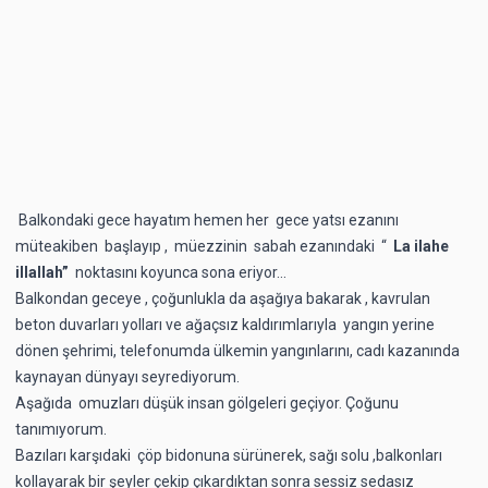
Balkondaki gece hayatım hemen her gece yatsı ezanını
müteakiben başlayıp , müezzinin
sabah ezanındaki “
La ilahe
illallah”
noktasını koyunca sona eriyor...
Balkondan geceye , çoğunlukla da aşağıya bakarak , kavrulan
beton duvarları yolları ve ağaçsız kaldırımlarıyla yangın yerine
dönen şehrimi, telefonumda ülkemin yangınlarını, cadı kazanında
kaynayan dünyayı seyrediyorum.
Aşağıda omuzları düşük insan gölgeleri geçiyor. Çoğunu
tanımıyorum.
Bazıları karşıdaki çöp bidonuna sürünerek, sağı solu ,balkonları
kollayarak bir şeyler çekip çıkardıktan sonra sessiz sedasız