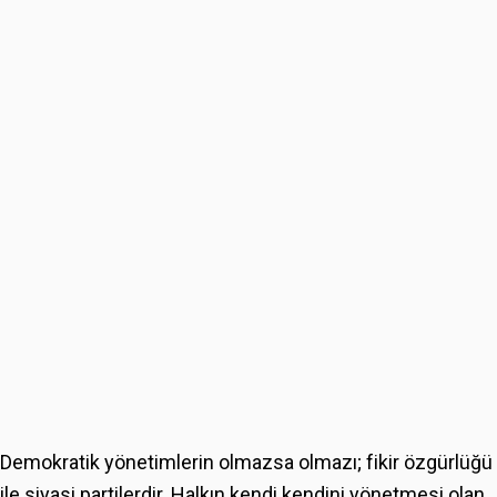
Demokratik yönetimlerin olmazsa olmazı; fikir özgürlüğü
ile siyasi partilerdir. Halkın kendi kendini yönetmesi olan