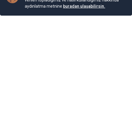
verileri topladığımız ve nasıl kullandığımız hakkında
aydınlatma metnine
buradan ulaşabilirsin.