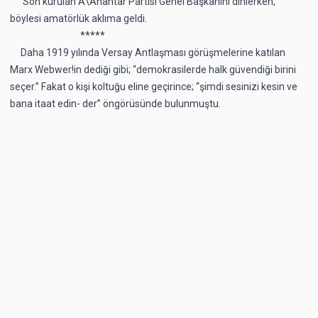
Son kurulan A\Anahtar Partisi Genel Başkanını dinlerken,
böylesi amatörlük aklıma geldi.
*****
Daha 1919 yılında Versay Antlaşması görüşmelerine katılan
Marx Webwer!in dediği gibi; “demokrasilerde halk güvendiği birini
seçer.” Fakat o kişi koltuğu eline geçirince; “şimdi sesinizi kesin ve
bana itaat edin- der” öngörüsünde bulunmuştu.