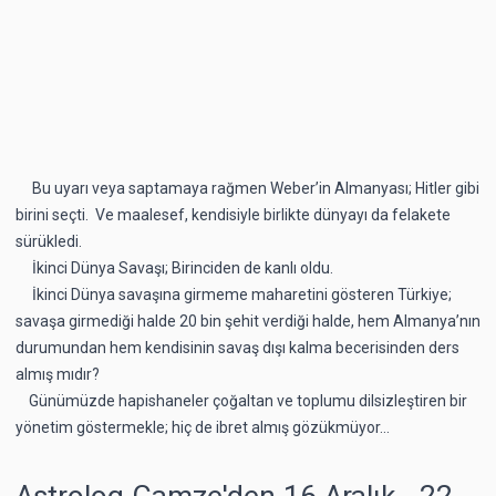
Bu uyarı veya saptamaya rağmen Weber’in Almanyası; Hitler gibi
birini seçti. Ve maalesef, kendisiyle birlikte dünyayı da felakete
sürükledi.
İkinci Dünya Savaşı; Birinciden de kanlı oldu.
İkinci Dünya savaşına girmeme maharetini gösteren Türkiye;
savaşa girmediği halde 20 bin şehit verdiği halde, hem Almanya’nın
durumundan hem kendisinin savaş dışı kalma becerisinden ders
almış mıdır?
Günümüzde hapishaneler çoğaltan ve toplumu dilsizleştiren bir
yönetim göstermekle; hiç de ibret almış gözükmüyor…
Astrolog Gamze'den 16 Aralık - 22