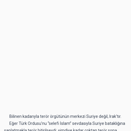
Bilinen kadarıyla terör örgütünün merkezi Suriye değil, Irak’tır.
Eğer Türk Ordusu’nu “selefi İslam” sevdasıyla Suriye bataklığına
saplatmakla terör bitirilseydi; şimdiye kadar çoktan terör sona