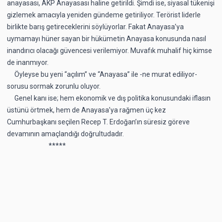
anayasası, AKP Anayasası haline getirildi. Şimdi ise, siyasal tükenişi
gizlemek amacıyla yeniden gündeme getiriliyor. Terörist liderle
birlikte barış getireceklerini söylüyorlar. Fakat Anayasa’ya
uymamayı hüner sayan bir hükümetin Anayasa konusunda nasıl
inandırıcı olacağı güvencesi verilemiyor. Muvafık muhalif hiç kimse
de inanmıyor.
Öyleyse bu yeni “açılım” ve “Anayasa” ile -ne murat ediliyor-
sorusu sormak zorunlu oluyor.
Genel kanı ise; hem ekonomik ve dış politika konusundaki iflasın
üstünü örtmek, hem de Anayasa’ya rağmen üç kez
Cumhurbaşkanı seçilen Recep T. Erdoğan’ın süresiz göreve
devamının amaçlandığı doğrultudadır.
*****