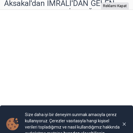
Aksakal'dan İMRALI'DAN GELEN
Reklami Kapat
MESAJ: GERÇEK BİR ÇAĞRI MI,
YOKSA YENİ BİR OYUN MU?
PKK elebaşı tarafından İmralı’dan gönderilen mesajın
yankıları sürerken, Demokratik Sol Parti (DSP) Genel
Başkanı Önder Aksakal, yaptığı değerlendirmeyle dikkat
çekti. Aksakal, bu açıklamanın satır aralarını irdeleyerek,
Türkiye’nin bir oyuna gelmemesi gerektiğini vurguladı.
Yayınlama Tarihi: 28.02.2025 15:12
FiBilişim
Son Güncelleme:
28.02.2025 15:12
Size daha iyi bir deneyim sunmak amacıyla çerez
kullanıyoruz. Çerezler vasıtasıyla hangi kişisel
verileri topladığımız ve nasıl kullandığımız hakkında