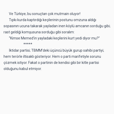
Ve Türkiye; bu sonuçtan çok mutmain oluyor!
Tıpkı kurda kaptırdığı keçilerinin postunu omzuna aldığı
sopasının ucuna takarak yayladan inen köylü amcanın sorduğu gibi;
rast geldiği komşusuna sorduğu gibi soralım:
“Kimse Memed’in yayladaki keçilerini kurt yedi diyor mu?”
*****
İktidar partisi; TBMM’deki üçüncü büyük gurup sahibi partiyi;
hem terörle iltisaklı gösteriyor. Hem o parti marifetiyle sorunu
çözmek istiyor. Fakat o partinin de kendisi gibi bir kitle partisi
olduğunu kabul etmiyor.