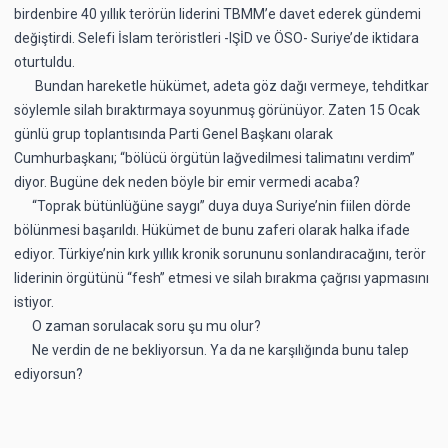
birdenbire 40 yıllık terörün liderini TBMM’e davet ederek gündemi
değiştirdi. Selefi İslam teröristleri -IŞİD ve ÖSO- Suriye’de iktidara
oturtuldu.
Bundan hareketle hükümet, adeta göz dağı vermeye, tehditkar
söylemle silah bıraktırmaya soyunmuş görünüyor. Zaten 15 Ocak
günlü grup toplantısında Parti Genel Başkanı olarak
Cumhurbaşkanı; “bölücü örgütün lağvedilmesi talimatını verdim”
diyor. Bugüne dek neden böyle bir emir vermedi acaba?
“Toprak bütünlüğüne saygı” duya duya Suriye’nin fiilen dörde
bölünmesi başarıldı. Hükümet de bunu zaferi olarak halka ifade
ediyor. Türkiye’nin kırk yıllık kronik sorununu sonlandıracağını, terör
liderinin örgütünü “fesh” etmesi ve silah bırakma çağrısı yapmasını
istiyor.
O zaman sorulacak soru şu mu olur?
Ne verdin de ne bekliyorsun. Ya da ne karşılığında bunu talep
ediyorsun?