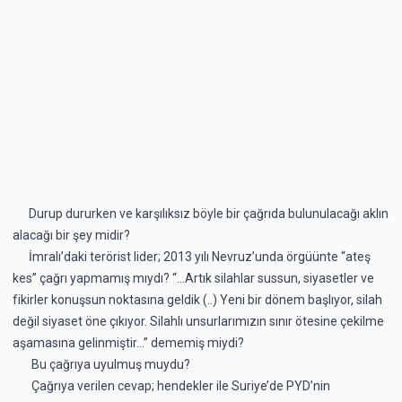
Durup dururken ve karşılıksız böyle bir çağrıda bulunulacağı aklın
alacağı bir şey midir?
İmralı’daki terörist lider; 2013 yılı Nevruz’unda örgüünte “ateş
kes” çağrı yapmamış mıydı? “…Artık silahlar sussun, siyasetler ve
fikirler konuşsun noktasına geldik (..) Yeni bir dönem başlıyor, silah
değil siyaset öne çıkıyor. Silahlı unsurlarımızın sınır ötesine çekilme
aşamasına gelinmiştir…” dememiş miydi?
Bu çağrıya uyulmuş muydu?
Çağrıya verilen cevap; hendekler ile Suriye’de PYD’nin