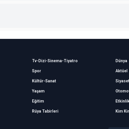
Tv-Dizi-Sinema-Tiyatro
Dünya
Spor
Aktüel
Kültür-Sanat
Siyase
Yaşam
Otomot
Eğitim
Etkinli
Rüya Tabirleri
Kim Ki