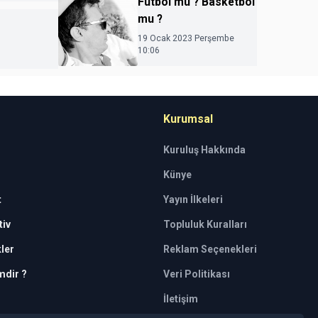
Futbol mu ? Basketbol
mu ?
19 Ocak 2023 Perşembe
10:06
Kurumsal
Kuruluş Hakkında
Künye
t
Yayın İlkeleri
iv
Topluluk Kuralları
kler
Reklam Seçenekleri
mdir ?
Veri Politikası
İletişim