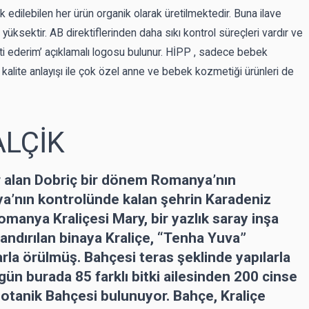
 edilebilen her ürün organik olarak üretilmektedir. Buna ilave
 yüksektir. AB direktiflerinden daha sıkı kontrol süreçleri vardır ve
ti ederim’ açıklamalı logosu bulunur. HİPP , sadece bebek
lite anlayışı ile çok özel anne ve bebek kozmetiği ürünleri de
ALÇİK
r alan Dobriç bir dönem Romanya’nın
ya’nın kontrolünde kalan şehrin Karadeniz
omanya Kraliçesi Mary, bir yazlık saray inşa
dlandırılan binaya Kraliçe, “Tenha Yuva”
arla örülmüş. Bahçesi teras şeklinde yapılarla
ün burada 85 farklı bitki ailesinden 200 cinse
Botanik Bahçesi bulunuyor. Bahçe, Kraliçe