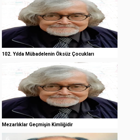
102. Yılda Mübadelenin Öksüz Çocukları
5
Mezarlıklar Geçmişin Kimliğidir
6