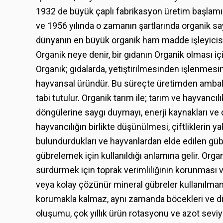
1932 de büyük çaplı fabrikasyon üretim başlamışt
ve 1956 yılında o zamanın şartlarında organik s
dünyanın en büyük organik ham madde işleyicis
Organik neye denir, bir gıdanın Organik olması iç
Organik; gıdalarda, yetiştirilmesinden işlenmesin
hayvansal üründür. Bu süreçte üretimden ambala
tabi tutulur. Organik tarım ile; tarım ve hayvancılı
döngülerine saygı duymayı, enerji kaynakları ve 
hayvancılığın birlikte düşünülmesi, çiftliklerin y
bulundurdukları ve hayvanlardan elde edilen gü
gübrelemek için kullanıldığı anlamına gelir. Orga
sürdürmek için toprak verimliliğinin korunması ve 
veya kolay çözünür mineral gübreler kullanılmam
korumakla kalmaz, aynı zamanda böcekleri ve di
oluşumu, çok yıllık ürün rotasyonu ve azot seviyes