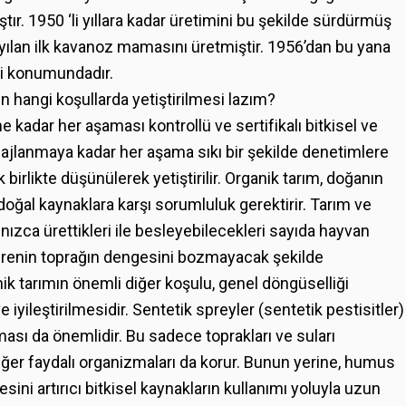
ır. 1950 ‘li yıllara kadar üretimini bu şekilde sürdürmüş
ayılan ilk kavanoz mamasını üretmiştir. 1956’dan bu yana
i konumundadır.
in hangi koşullarda yetiştirilmesi lazım?
e kadar her aşaması kontrollü ve sertifikalı bitkisel ve
jlanmaya kadar her aşama sıkı bir şekilde denetimlere
k birlikte düşünülerek yetiştirilir. Organik tarım, doğanın
doğal kaynaklara karşı sorumluluk gerektirir. Tarım ve
alnızca ürettikleri ile besleyebilecekleri sayıda hayvan
brenin toprağın dengesini bozmayacak şekilde
nik tarımın önemli diğer koşulu, genel döngüselliği
iyileştirilmesidir. Sentetik spreyler (sentetik pestisitler)
ası da önemlidir. Bu sadece toprakları ve suları
ğer faydalı organizmaları da korur. Bunun yerine, humus
ini artırıcı bitkisel kaynakların kullanımı yoluyla uzun