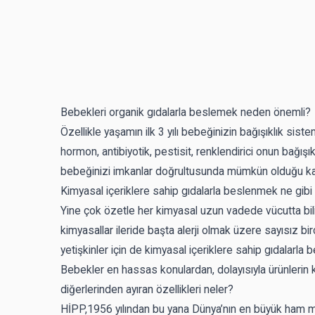
Bebekleri organik gıdalarla beslemek neden önemli?
Özellikle yaşamın ilk 3 yılı bebeğinizin bağışıklık sist
hormon, antibiyotik, pestisit, renklendirici onun bağışı
bebeğinizi imkanlar doğrultusunda mümkün olduğu kada
Kimyasal içeriklere sahip gıdalarla beslenmek ne gibi 
Yine çok özetle her kimyasal uzun vadede vücutta bil
kimyasallar ileride başta alerji olmak üzere sayısız birç
yetişkinler için de kimyasal içeriklere sahip gıdalarl
Bebekler en hassas konulardan, dolayısıyla ürünlerin k
diğerlerinden ayıran özellikleri neler?
HİPP,1956 yılından bu yana Dünya’nın en büyük ham 