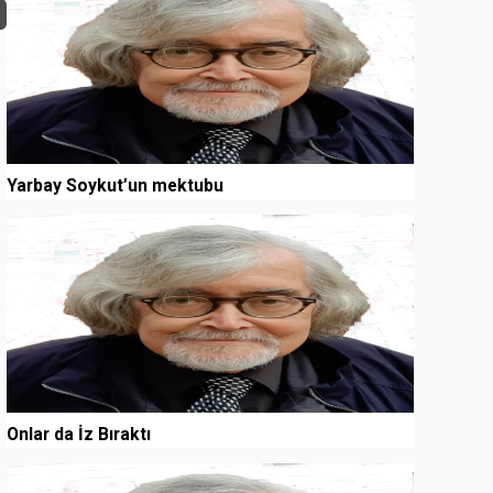
Yarbay Soykut’un mektubu
3
Onlar da İz Bıraktı
4