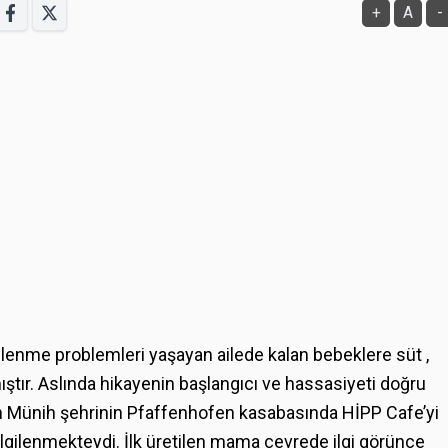
+
A
-
lenme problemleri yaşayan ailede kalan bebeklere süt ,
ştır. Aslında hikayenin başlangıcı ve hassasiyeti doğru
andan Münih şehrinin Pfaffenhofen kasabasında HİPP Cafe’yi
e ilgilenmekteydi. İlk üretilen mama çevrede ilgi görünce