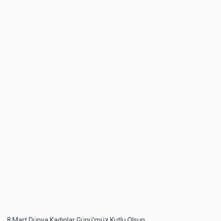
8 Mart Dünya Kadınlar Günü’müz Kutlu Olsun.