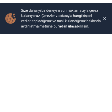
Yayınlama Tarihi: 25.11.2024 00:01
Yenigun
Son Güncelleme:
25.11.2024 00:01
Size daha iyi bir deneyim sunmak amacıyla çerez
kullanıyoruz. Çerezler vasıtasıyla hangi kişisel
verileri topladığımız ve nasıl kullandığımız hakkında
aydınlatma metnine
buradan ulaşabilirsin.