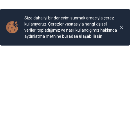
Yayınlama Tarihi: 25.11.2024 00:01
Yenigun
Son Güncelleme:
25.11.2024 00:01
Size daha iyi bir deneyim sunmak amacıyla çerez
kullanıyoruz. Çerezler vasıtasıyla hangi kişisel
verileri topladığımız ve nasıl kullandığımız hakkında
aydınlatma metnine
buradan ulaşabilirsin.