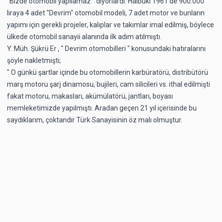
"Bizde otomobil yapılamaz " diyorlardı. Hâlbuki 1961'de 900.000
liraya 4 adet "Devrim" otomobil modeli, 7 adet motor ve bunların
yapımı için gerekli projeler, kalıplar ve takımlar imal edilmiş, böylece
ülkede otomobil sanayii alanında ilk adım atılmıştı.
Y. Müh. Şükrü Er , " Devrim otomobilleri " konusundaki hatıralarını
şöyle nakletmişti;
" O günkü şartlar içinde bu otomobillerin karbüratörü, distribütörü
marş motoru şarj dinamosu, bujileri, cam silicileri vs. ithal edilmişti
fakat motoru, makasları, akümülatörü, jantları, boyası
memleketimizde yapılmıştı. Aradan geçen 21 yıl içerisinde bu
saydıklarım, çoktandır Türk Sanayisinin öz malı olmuştur.