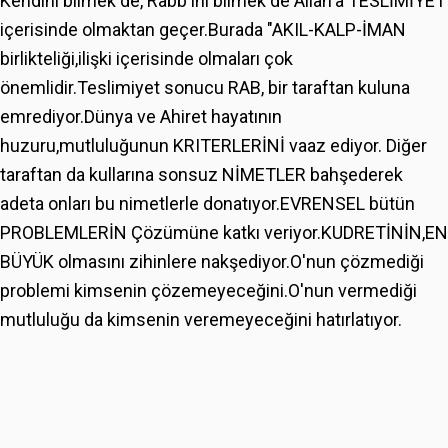
Kendini bilmek de, Rabb'ini bilmek de Allah'a TESLİMİYET
içerisinde olmaktan geçer.Burada "AKIL-KALP-İMAN
birlikteliği,ilişki içerisinde olmaları çok
önemlidir.Teslimiyet sonucu RAB, bir taraftan kuluna
emrediyor.Dünya ve Ahiret hayatının
huzuru,mutluluğunun KRITERLERİNİ vaaz ediyor. Diğer
taraftan da kullarına sonsuz NİMETLER bahşederek
adeta onları bu nimetlerle donatıyor.EVRENSEL bütün
PROBLEMLERİN Çözümüne katkı veriyor.KUDRETİNİN,EN
BÜYÜK olmasını zihinlere nakşediyor.O'nun çözmediği
problemi kimsenin çözemeyeceğini.O'nun vermediği
mutluluğu da kimsenin veremeyeceğini hatırlatıyor.