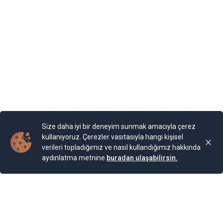
olarak adlandırılan binaya Kraliçe, “Tenha Yuva”
diyormuş. Arazi, kaleyi andıran duvarlarla örülmüş.
Bahçesi teras şeklinde yapılarla aşağıya sahile kadar
devam ediyor. Bugün burada 85 farklı bitki ailesinden 200
cinse ait 2.000 bitki türünün bulunduğu bir Botanik
Bahçesi bulunuyor. Bahçe, Kraliçe döneminde ihya
olmuş.
Yayınlama Tarihi: 25.11.2024 00:01
Yenigun
Son Güncelleme:
25.11.2024 00:01
Size daha iyi bir deneyim sunmak amacıyla çerez
kullanıyoruz. Çerezler vasıtasıyla hangi kişisel
verileri topladığımız ve nasıl kullandığımız hakkında
aydınlatma metnine
buradan ulaşabilirsin.