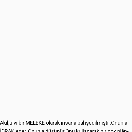
Akıl;ulvi bir MELEKE olarak insana bahşedilmiştir.Onunla
İDRAK eder, Onunla düşünür.Onu kullanarak bir çok plân-