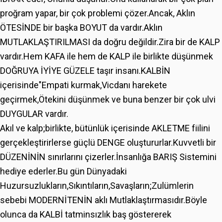
proğram yapar, bir çok problemi çözer.Ancak, Aklın
ÖTESİNDE bir başka BOYUT da vardır.Aklın
MUTLAKLAŞTIRILMASI da doğru değildir.Zira bir de KALP
vardır.Hem KAFA ile hem de KALP ile birlikte düşünmek
DOĞRUYA İYİYE GÜZELE taşır insanı.KALBİN
içerisinde"Empati kurmak,Vicdanı harekete
geçirmek,Ötekini düşünmek ve buna benzer bir çok ulvi
DUYGULAR vardır.
Akıl ve kalp;birlikte, bütünlük içerisinde AKLETME fiilini
gerçekleştirirlerse güçlü DENGE oluştururlar.Kuvvetli bir
DÜZENİNİN sınırlarını çizerler.İnsanlığa BARIŞ Sistemini
hediye ederler.Bu gün Dünyadaki
Huzursuzlukların,Sıkıntıların,Savaşların;Zulümlerin
sebebi MODERNİTENİN aklı Mutlaklaştırmasıdır.Böyle
olunca da KALBİ tatminsızlık baş göstererek