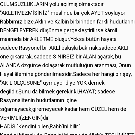
OLUMSUZLUKLARIN yolu açılmış olmaktadır.
"AKLETMEZMİSİNİZ" mealinde bir çok AYET söylüyor
Rabbımız bize.Aklın ve Kalbin birbirinden farklı hudutlarını
DENGELEYEREK düşünme gerçekleştirilirse kâmil
maanada bir AKLETME oluşur.Yoksa bütün hayata
sadece Rasyonel bir AKLİ bakışla bakmak,sadece AKLI
öne çıkararak, sadece SINIRSIZ bir ALAN açarak, bu
ALANDA özgürce dolaşarak mutluluğun aranması, Onun
Hayal âlemine gönderilmesidir.Sadece her hangi bir şey,
"AKIL ÖLÇÜSÜNE" uymuyor diye YOK demek
değildir.Şunu da bilmek gerekir ki,HAYAT; sadece
Rasyonalitenin hudutlarının içine
sığamayacak,giremeyecek kadar hem GÜZEL hem de
VERİMLİ(ZENGİN)dir
HADİS:"Kendini bilen,Rabb'ini bilir."