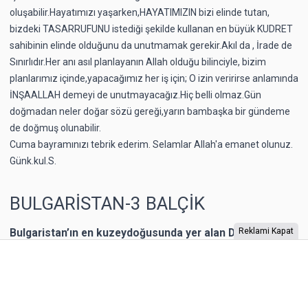
oluşabilir.Hayatımızı yaşarken,HAYATIMIZIN bizi elinde tutan,
bizdeki TASARRUFUNU istediği şekilde kullanan en büyük KUDRET
sahibinin elinde olduğunu da unutmamak gerekir.Akıl da , İrade de
Sınırlıdır.Her anı asıl planlayanın Allah olduğu bilinciyle, bizim
planlarımız içinde,yapacağımız her iş için; O izin veririrse anlamında
İNŞAALLAH demeyi de unutmayacağız.Hiç belli olmaz.Gün
doğmadan neler doğar sözü gereği,yarın bambaşka bir gündeme
de doğmuş olunabilir.
Cuma bayramınızı tebrik ederim. Selamlar Allah'a emanet olunuz.
Günk.kul.S.
BULGARİSTAN-3 BALÇİK
Bulgaristan’ın en kuzeydoğusunda yer alan Dobriç bir
Reklami Kapat
dönem Romanya’nın toprağıymış. 1940 yılına kadar
Romanya’nın kontrolünde kalan şehrin Karadeniz
kıyısında yer alan Balçik kasabasına, Romanya Kraliçesi
Mary, bir yazlık saray inşa ettirmiş. “Kraliçe’nin Sarayı”