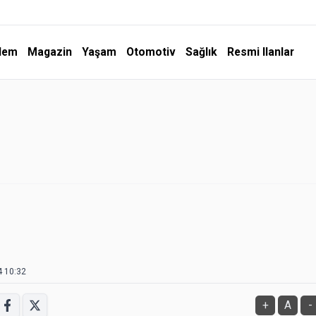
dem
Magazin
Yaşam
Otomotiv
Sağlık
Resmi Ilanlar
4 10:32
+
A
-