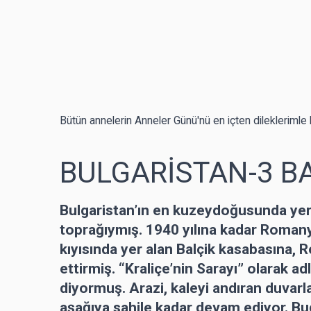
Bütün annelerin Anneler Günü'nü en içten dileklerimle kut
BULGARİSTAN-3 B
Bulgaristan’ın en kuzeydoğusunda ye
toprağıymış. 1940 yılına kadar Roman
kıyısında yer alan Balçik kasabasına, R
ettirmiş. “Kraliçe’nin Sarayı” olarak a
diyormuş. Arazi, kaleyi andıran duvarl
aşağıya sahile kadar devam ediyor. Bug