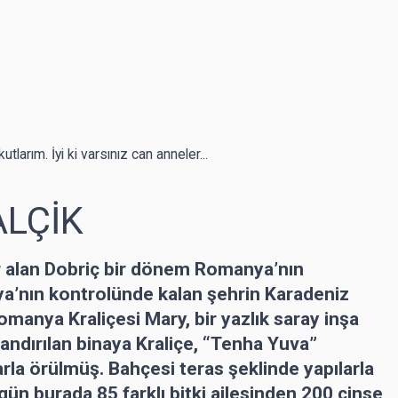
larım. İyi ki varsınız can anneler...
ALÇİK
r alan Dobriç bir dönem Romanya’nın
ya’nın kontrolünde kalan şehrin Karadeniz
omanya Kraliçesi Mary, bir yazlık saray inşa
dlandırılan binaya Kraliçe, “Tenha Yuva”
arla örülmüş. Bahçesi teras şeklinde yapılarla
ün burada 85 farklı bitki ailesinden 200 cinse