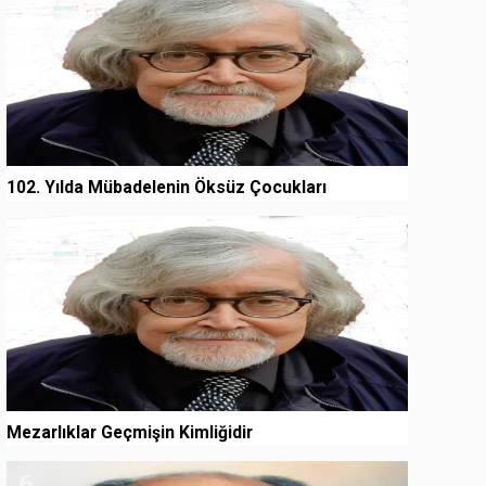
102. Yılda Mübadelenin Öksüz Çocukları
5
Mezarlıklar Geçmişin Kimliğidir
6