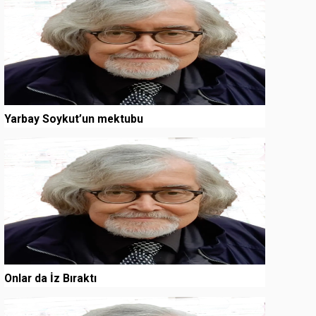
Yarbay Soykut’un mektubu
3
Onlar da İz Bıraktı
4