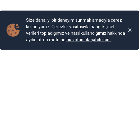
Yayınlama Tarihi: 25.11.2024 00:01
Yenigun
Son Güncelleme:
25.11.2024 00:01
Size daha iyi bir deneyim sunmak amacıyla çerez
kullanıyoruz. Çerezler vasıtasıyla hangi kişisel
verileri topladığımız ve nasıl kullandığımız hakkında
aydınlatma metnine
buradan ulaşabilirsin.