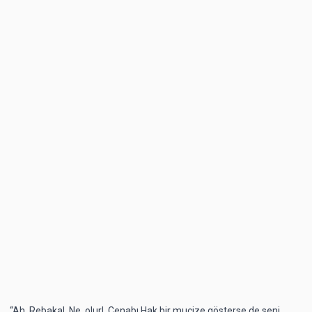
“Ah, Rebaka!. Ne olur!. Cenabı Hak bir mucize gösterse de seni