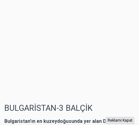
BULGARİSTAN-3 BALÇİK
Bulgaristan’ın en kuzeydoğusunda yer alan Dobriç bir
Reklami Kapat
dönem Romanya’nın toprağıymış. 1940 yılına kadar
Romanya’nın kontrolünde kalan şehrin Karadeniz