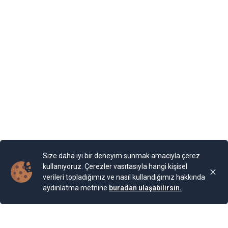
kıyısında yer alan Balçik kasabasına, Romanya Kraliçesi
Mary, bir yazlık saray inşa ettirmiş. “Kraliçe’nin Sarayı”
olarak adlandırılan binaya Kraliçe, “Tenha Yuva”
diyormuş. Arazi, kaleyi andıran duvarlarla örülmüş.
Bahçesi teras şeklinde yapılarla aşağıya sahile kadar
devam ediyor. Bugün burada 85 farklı bitki ailesinden 200
cinse ait 2.000 bitki türünün bulunduğu bir Botanik
Bahçesi bulunuyor. Bahçe, Kraliçe döneminde ihya
olmuş.
Yayınlama Tarihi: 25.11.2024 00:01
Yenigun
Son Güncelleme:
25.11.2024 00:01
Size daha iyi bir deneyim sunmak amacıyla çerez
kullanıyoruz. Çerezler vasıtasıyla hangi kişisel
verileri topladığımız ve nasıl kullandığımız hakkında
aydınlatma metnine
buradan ulaşabilirsin.