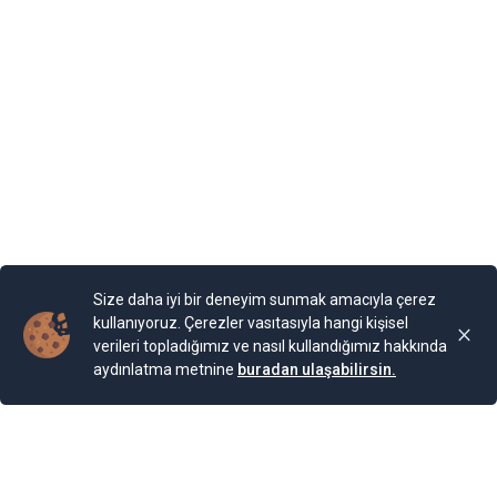
Mary, bir yazlık saray inşa ettirmiş. “Kraliçe’nin Sarayı”
olarak adlandırılan binaya Kraliçe, “Tenha Yuva”
diyormuş. Arazi, kaleyi andıran duvarlarla örülmüş.
Bahçesi teras şeklinde yapılarla aşağıya sahile kadar
devam ediyor. Bugün burada 85 farklı bitki ailesinden 200
cinse ait 2.000 bitki türünün bulunduğu bir Botanik
Bahçesi bulunuyor. Bahçe, Kraliçe döneminde ihya
olmuş.
Yayınlama Tarihi: 25.11.2024 00:01
Yenigun
Son Güncelleme:
25.11.2024 00:01
Size daha iyi bir deneyim sunmak amacıyla çerez
kullanıyoruz. Çerezler vasıtasıyla hangi kişisel
verileri topladığımız ve nasıl kullandığımız hakkında
aydınlatma metnine
buradan ulaşabilirsin.