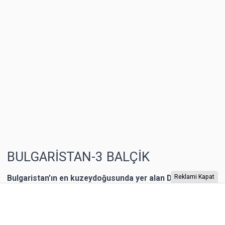
BULGARİSTAN-3 BALÇİK
Bulgaristan’ın en kuzeydoğusunda yer alan Dobriç bir
Reklami Kapat
dönem Romanya’nın toprağıymış. 1940 yılına kadar
Romanya’nın kontrolünde kalan şehrin Karadeniz
kıyısında yer alan Balçik kasabasına, Romanya Kraliçesi