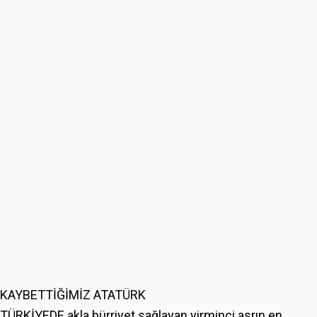
KAYBETTİĞİMİZ ATATÜRK
TÜRKİYEDE akla hürriyet sağlayan yirminci asrın en