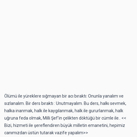
Ölümü ile yüreklere sığmayan bir acı bıraktı: Onunla yanalım ve
sızlanalım. Bir ders bıraktı : Unutmayalım. Bu ders, halkı sevmek,
halka inanmak, halk ile kaygılanmak, halk ile gururlanmak, halk
uğruna feda olmak, Milli Şef'in çelikten döktüğü bir cümle ile.. <<
Bizi, hizmeti ile şereflendiren büyük milletin emanetini, hepimiz
canımızdan üstün tutarak vazife yapalım>>