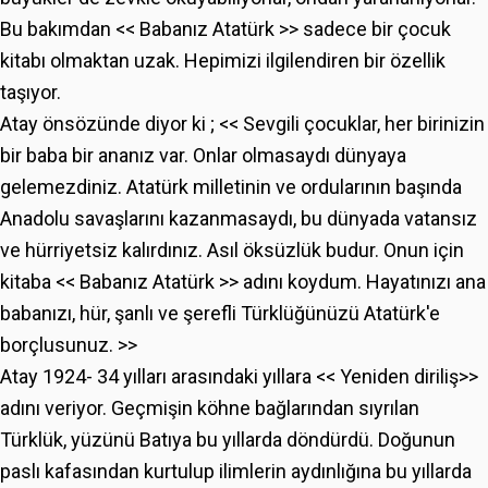
Bu bakımdan << Babanız Atatürk >> sadece bir çocuk
kitabı olmaktan uzak. Hepimizi ilgilendiren bir özellik
taşıyor.
Atay önsözünde diyor ki ; << Sevgili çocuklar, her birinizin
bir baba bir ananız var. Onlar olmasaydı dünyaya
gelemezdiniz. Atatürk milletinin ve ordularının başında
Anadolu savaşlarını kazanmasaydı, bu dünyada vatansız
ve hürriyetsiz kalırdınız. Asıl öksüzlük budur. Onun için
kitaba << Babanız Atatürk >> adını koydum. Hayatınızı ana
babanızı, hür, şanlı ve şerefli Türklüğünüzü Atatürk'e
borçlusunuz. >>
Atay 1924- 34 yılları arasındaki yıllara << Yeniden diriliş>>
adını veriyor. Geçmişin köhne bağlarından sıyrılan
Türklük, yüzünü Batıya bu yıllarda döndürdü. Doğunun
paslı kafasından kurtulup ilimlerin aydınlığına bu yıllarda