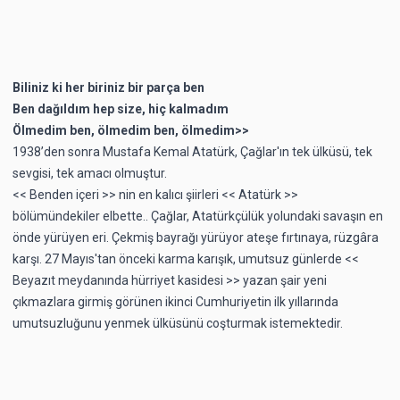
Biliniz ki her biriniz bir parça ben
Ben dağıldım hep size, hiç kalmadım
Ölmedim ben, ölmedim ben, ölmedim>>
1938’den sonra Mustafa Kemal Atatürk, Çağlar'ın tek ülküsü, tek
sevgisi, tek amacı olmuştur.
<< Benden içeri >> nin en kalıcı şiirleri << Atatürk >>
bölümündekiler elbette.. Çağlar, Atatürkçülük yolundaki savaşın en
önde yürüyen eri. Çekmiş bayrağı yürüyor ateşe fırtınaya, rüzgâra
karşı. 27 Mayıs'tan önceki karma karışık, umutsuz günlerde <<
Beyazıt meydanında hürriyet kasidesi >> yazan şair yeni
çıkmazlara girmiş görünen ikinci Cumhuriyetin ilk yıllarında
umutsuzluğunu yenmek ülküsünü coşturmak istemektedir.