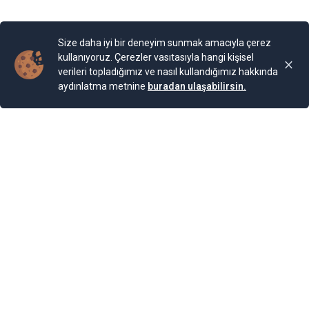
Yayınlama Tarihi: 25.11.2024 00:01
Yenigun
Son Güncelleme:
25.11.2024 00:01
Size daha iyi bir deneyim sunmak amacıyla çerez
kullanıyoruz. Çerezler vasıtasıyla hangi kişisel
verileri topladığımız ve nasıl kullandığımız hakkında
aydınlatma metnine
buradan ulaşabilirsin.