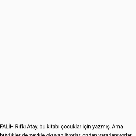
FALİH Rıfkı Atay, bu kitabı çocuklar için yazmış. Ama
büyükler de zevkle okuyabiliyorlar, ondan yararlanıyorlar.