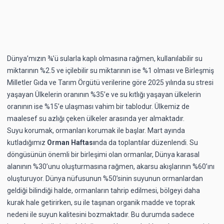
Dünya’mızın ¾’ü sularla kaplı olmasına rağmen, kullanılabilir su
miktarının %2.5 ve içilebilir su miktarının ise %1 olması ve Birleşmiş
Milletler Gıda ve Tarım Örgütü verilerine göre 2025 yılında su stresi
yaşayan Ülkelerin oranının %35’e ve su kıtlığı yaşayan ülkelerin
oranının ise %15’e ulaşması vahim bir tablodur. Ülkemiz de
maalesef su azlığı çeken ülkeler arasında yer almaktadır.
Suyu korumak, ormanları korumak ile başlar. Mart ayında
kutladığımız
Orman Haftası
nda da toplantılar düzenlendi. Su
döngüsünün önemli bir birleşimi olan ormanlar, Dünya karasal
alanının %30’unu oluşturmasına rağmen, akarsu akışlarının %60’ını
oluşturuyor. Dünya nüfusunun %50’sinin suyunun ormanlardan
geldiği bilindiği halde, ormanların tahrip edilmesi, bölgeyi daha
kurak hale getirirken, su ile taşınan organik madde ve toprak
nedeni ile suyun kalitesini bozmaktadır. Bu durumda sadece