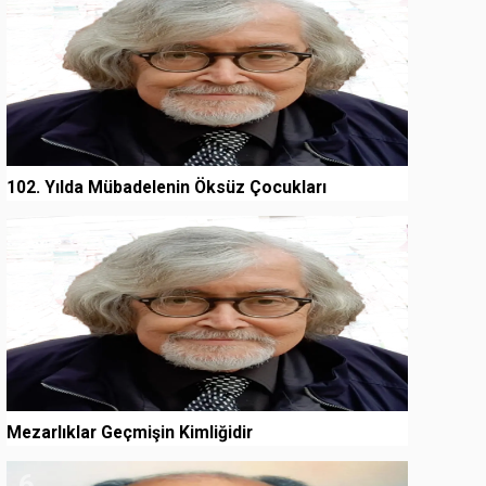
102. Yılda Mübadelenin Öksüz Çocukları
5
Mezarlıklar Geçmişin Kimliğidir
6