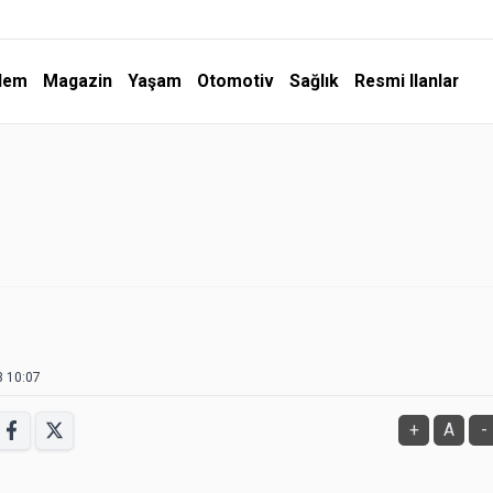
dem
Magazin
Yaşam
Otomotiv
Sağlık
Resmi Ilanlar
3 10:07
+
A
-