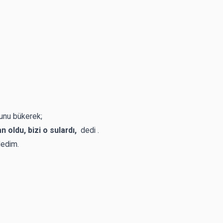
ynunu bükerek;
n oldu, bizi o sulardı,
dedi .
edim.