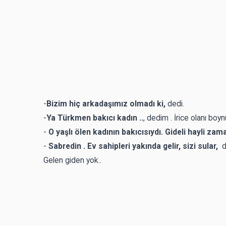
-
Bizim hiç arkadaşımız olmadı ki,
dedi.
-
Ya Türkmen bakıcı kadın ..
, dedim . İrice olanı bo
-
O yaşlı ölen kadının bakıcısıydı. Gideli hayli zama
-
Sabredin . Ev sahipleri yakında gelir, sizi sular,
d
Gelen giden yok..