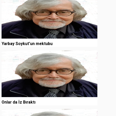
Yarbay Soykut’un mektubu
3
Onlar da İz Bıraktı
4