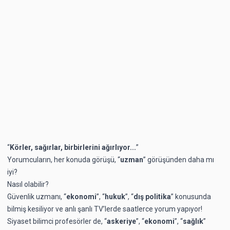
“
Körler, sağırlar, birbirlerini ağırlıyor...
”
Yorumcuların, her konuda görüşü, “
uzman
” görüşünden daha mı
iyi?
Nasıl olabilir?
Güvenlik uzmanı, “
ekonomi
”, “
hukuk
”, “
dış politika
” konusunda
bilmiş kesiliyor ve anlı şanlı TV’lerde saatlerce yorum yapıyor!
Siyaset bilimci profesörler de, “
askeriye
”, “
ekonomi
”, “
sağlık
”