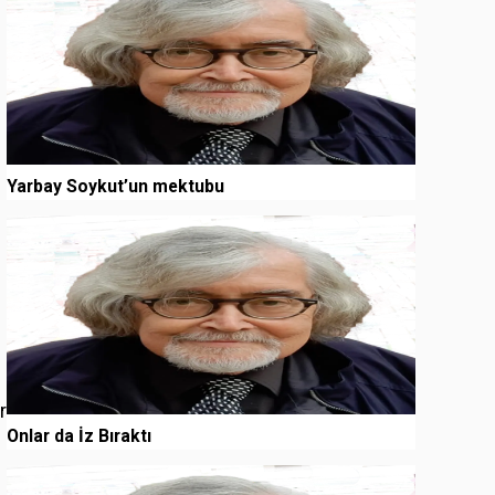
Yarbay Soykut’un mektubu
3
r
Onlar da İz Bıraktı
i
4