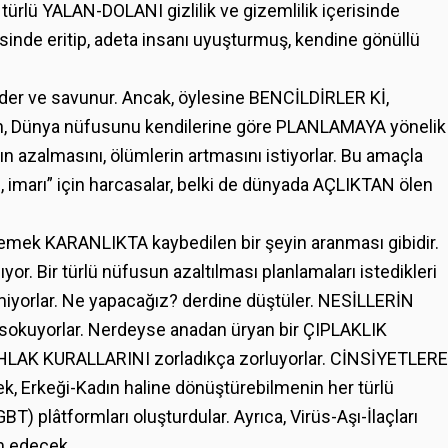
 türlü YALAN-DOLANI gizlilik ve gizemlilik içerisinde
isinde eritip, adeta insanı uyuşturmuş, kendine gönüllü
 der ve savunur. Ancak, öylesine BENCİLDİRLER Kİ,
n, Dünya nüfusunu kendilerine göre PLANLAMAYA yönelik
n azalmasını, ölümlerin artmasını istiyorlar. Bu amaçla
ığı, imarı” için harcasalar, belki de dünyada AÇLIKTAN ölen
lemek KARANLIKTA kaybedilen bir şeyin aranması gibidir.
or. Bir türlü nüfusun azaltılması planlamaları istedikleri
emiyorlar. Ne yapacağız? derdine düştüler. NESİLLERİN
e sokuyorlar. Nerdeyse anadan üryan bir ÇIPLAKLIK
HLAK KURALLARINI zorladıkça zorluyorlar. CİNSİYETLERE
ek, Erkeği-Kadın haline dönüştürebilmenin her türlü
GBT) plâtformları oluşturdular. Ayrıca, Virüs-Aşı-İlaçları
am edecek.