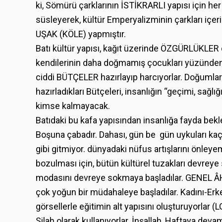
ki, Sömürü çarklarının İSTİKRARLI yapısı için her
süsleyerek, kültür Emperyalizminin çarkları içer
UŞAK (KÖLE) yapmıştır.
Batı kültür yapısı, kağıt üzerinde ÖZGÜRLÜKLER
kendilerinin daha doğmamış çocukları yüzünde
ciddi BÜTÇELER hazırlayıp harcıyorlar. Doğumları
hazırladıkları Bütçeleri, insanlığın “geçimi, sağl
kimse kalmayacak.
Batıdaki bu kafa yapısından insanlığa fayda bek
Boşuna çabadır. Dahası, gün be gün uykuları kaçıy
gibi gitmiyor. dünyadaki nüfus artışlarını önley
bozulması için, bütün kültürel tuzakları devrey
modasını devreye sokmaya başladılar. GENEL Â
çok yoğun bir müdahaleye başladılar. Kadını-Erk
görsellerle eğitimin alt yapısını oluşturuyorlar (L
Silah olarak kullanıyorlar. İnşallah, Haftaya dev