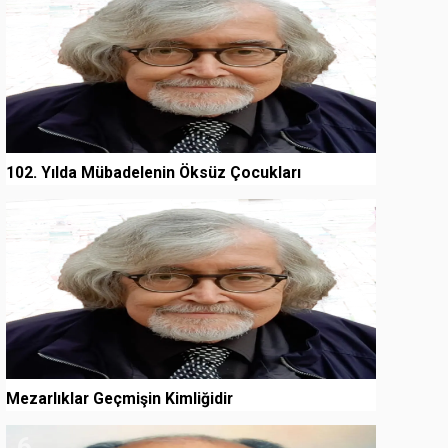
102. Yılda Mübadelenin Öksüz Çocukları
5
Mezarlıklar Geçmişin Kimliğidir
6