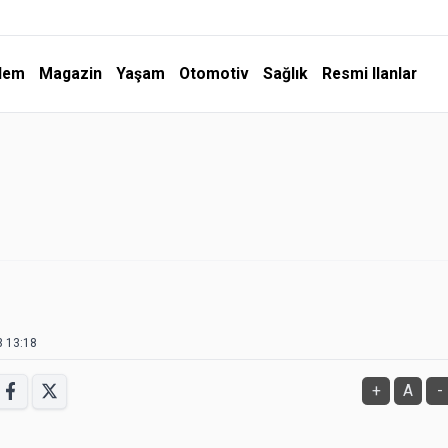
dem
Magazin
Yaşam
Otomotiv
Sağlık
Resmi Ilanlar
3 13:18
+
A
-