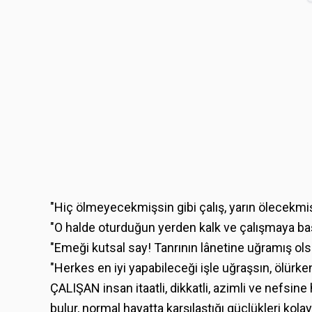
"Hiç ölmeyecekmişsin gibi çalış, yarın ölecekmi
"O halde oturduğun yerden kalk ve çalışmaya baş
"Emeği kutsal say! Tanrının lânetine uğramış ols
"Herkes en iyi yapabileceği işle uğraşsın, ölürke
ÇALIŞAN insan itaatli, dikkatli, azimli ve nefsine
bulur, normal hayatta karşılaştığı güçlükleri kola