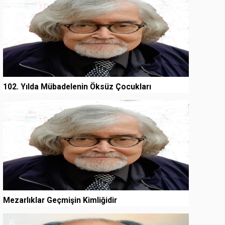
102. Yılda Mübadelenin Öksüz Çocukları
5
Mezarlıklar Geçmişin Kimliğidir
6