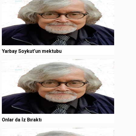
Yarbay Soykut’un mektubu
3
Onlar da İz Bıraktı
4