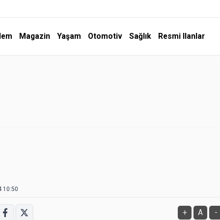
dem
Magazin
Yaşam
Otomotiv
Sağlık
Resmi Ilanlar
4 10:50
+
A
-