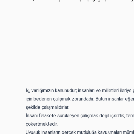
İş, varlığımızın kanunudur; insanları ve milletleri iler
için bedenen çalışmak zorundadır. Bütün insanlar eğer
şekilde çalışmalıdırlar.
İnsani felâkete sürükleyen çalışmak değil işsizlik, tembe
çökertmektedir.
Uyuşuk insanların gerçek mutluluğa kavuşmaları mümk