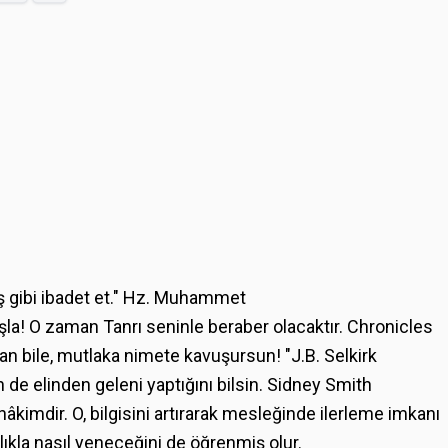
ş gibi ibadet et." Hz. Muhammet
la! O zaman Tanrı seninle beraber olacaktır. Chronicles
an bile, mutlaka nimete kavuşursun! "J.B. Selkirk
n de elinden geleni yaptığını bilsin. Sidney Smith
 hâkimdir. O, bilgisini artırarak mesleğinde ilerleme imkanı
ylıkla nasıl yeneceğini de öğrenmiş olur.