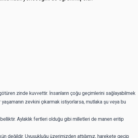
iye götüren zinde kuvvettir. İnsanların çoğu geçimlerini sağlayabilmek
 yaşamanın zevkini çıkarmak istiyorlarsa, mutlaka şu veya bu
lliktir. Aylaklık fertleri olduğu gibi milletleri de manen eritip
ün değildir. Uyuşukluğu üzerimizden attığımız, harekete geçip