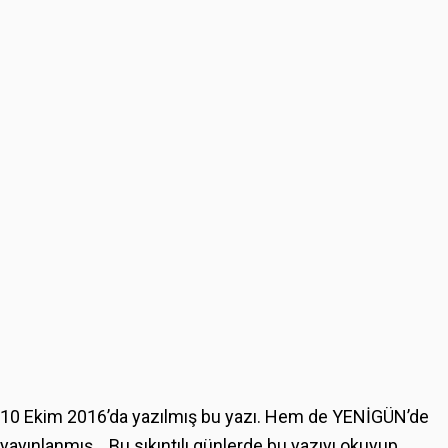
10 Ekim 2016’da yazılmış bu yazı. Hem de YENİGÜN’de
yayınlanmış… Bu sıkıntılı günlerde bu yazıyı okuyup