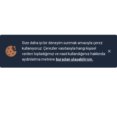
devam ediyor. Bugün burada 85 farklı bitki ailesinden 200
cinse ait 2.000 bitki türünün bulunduğu bir Botanik
Bahçesi bulunuyor. Bahçe, Kraliçe döneminde ihya
olmuş.
Yayınlama Tarihi: 25.11.2024 00:01
Yenigun
Son Güncelleme:
25.11.2024 00:01
Size daha iyi bir deneyim sunmak amacıyla çerez
kullanıyoruz. Çerezler vasıtasıyla hangi kişisel
verileri topladığımız ve nasıl kullandığımız hakkında
aydınlatma metnine
buradan ulaşabilirsin.