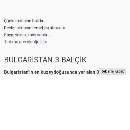
Çünkü asil olan halktır...
Devlet olmanın temel kuralı budur...
Saygı yoksa, kaos vardır...
Tıpkı bu gün olduğu gibi
BULGARİSTAN-3 BALÇİK
Bulgaristan’ın en kuzeydoğusunda yer alan Dobriç bir
Reklami Kapat
dönem Romanya’nın toprağıymış. 1940 yılına kadar
Romanya’nın kontrolünde kalan şehrin Karadeniz
kıyısında yer alan Balçik kasabasına, Romanya Kraliçesi
Mary, bir yazlık saray inşa ettirmiş. “Kraliçe’nin Sarayı”
olarak adlandırılan binaya Kraliçe, “Tenha Yuva”
diyormuş. Arazi, kaleyi andıran duvarlarla örülmüş.
Bahçesi teras şeklinde yapılarla aşağıya sahile kadar