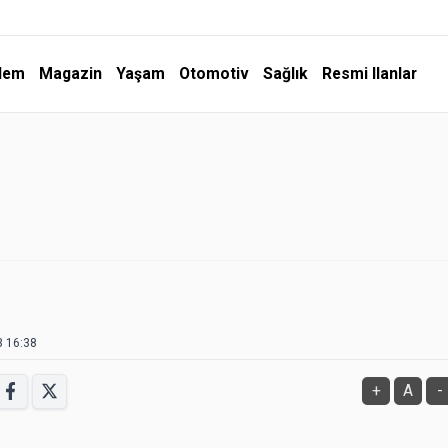
dem
Magazin
Yaşam
Otomotiv
Sağlık
Resmi Ilanlar
3 16:38
+
A
-