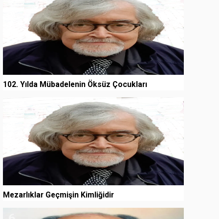
102. Yılda Mübadelenin Öksüz Çocukları
5
Mezarlıklar Geçmişin Kimliğidir
6