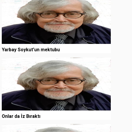
Yarbay Soykut’un mektubu
3
Onlar da İz Bıraktı
4