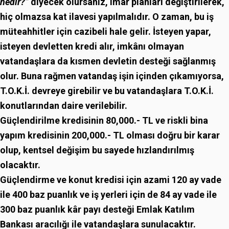
nedir?”
diyecek olursanız, imar planları değiştirilerek,
hiç olmazsa kat ilavesi yapılmalıdır. O zaman, bu iş
müteahhitler için cazibeli hale gelir. İsteyen yapar,
isteyen devletten kredi alır, imkânı olmayan
vatandaşlara da kısmen devletin desteği sağlanmış
olur. Buna rağmen vatandaş işin içinden çıkamıyorsa,
T.O.K.İ. devreye girebilir ve bu vatandaşlara T.O.K.İ.
konutlarından daire verilebilir.
Güçlendirilme kredisinin 80,000.- TL ve riskli bina
yapım kredisinin 200,000.- TL olması doğru bir karar
olup, kentsel değişim bu sayede hızlandırılmış
olacaktır.
Güçlendirme ve konut kredisi için azami 120 ay vade
ile 400 baz puanlık ve iş yerleri için de 84 ay vade ile
300 baz puanlık kâr payı desteği Emlak Katılım
Bankası aracılığı ile vatandaşlara sunulacaktır.