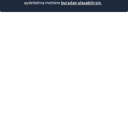
aydınlatma metnine
buradan ulaşabilirsin.