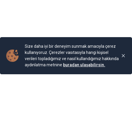
cinse ait 2.000 bitki türünün bulunduğu bir Botanik
Bahçesi bulunuyor. Bahçe, Kraliçe döneminde ihya
olmuş.
Yayınlama Tarihi: 25.11.2024 00:01
Yenigun
Son Güncelleme:
25.11.2024 00:01
Size daha iyi bir deneyim sunmak amacıyla çerez
kullanıyoruz. Çerezler vasıtasıyla hangi kişisel
verileri topladığımız ve nasıl kullandığımız hakkında
aydınlatma metnine
buradan ulaşabilirsin.