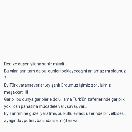
Denize düşen yılana sarılır misali ;
Bu yılanların tam da bu günleri bekleyeceğini anlamaz mı oldunuz
?
Ey Türk vatanseverler ,ey şanlı Ordumuz işimiz zor , işimiz
meşakkatli !!!
Garip , bu dünya gariplerle dolu , ama Türk'ün zaferlerinde gariplik
yok , can pahasına mücadele var , savaş var...
Ey Tanrım ne güzel yaratmış bu kutlu evladı; üzerinde bir , elbisesi ,
ayağında , potini , başında ise miğferi var...