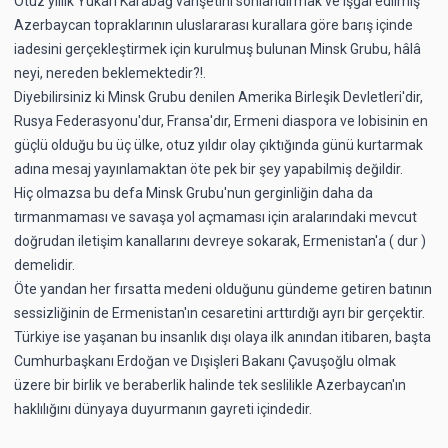
Otuz yıllık Yukarı Karabağ vahşetini sonlandırmak ve işgal edilmiş
Azerbaycan topraklarının uluslararası kurallara göre barış içinde
iadesini gerçekleştirmek için kurulmuş bulunan Minsk Grubu, hâlâ
neyi, nereden beklemektedir?!.
Diyebilirsiniz ki Minsk Grubu denilen Amerika Birleşik Devletleri'dir,
Rusya Federasyonu'dur, Fransa'dır, Ermeni diaspora ve lobisinin en
güçlü olduğu bu üç ülke, otuz yıldır olay çıktığında günü kurtarmak
adına mesaj yayınlamaktan öte pek bir şey yapabilmiş değildir.
Hiç olmazsa bu defa Minsk Grubu'nun gerginliğin daha da
tırmanmaması ve savaşa yol açmaması için aralarındaki mevcut
doğrudan iletişim kanallarını devreye sokarak, Ermenistan'a ( dur )
demelidir.
Öte yandan her fırsatta medeni olduğunu gündeme getiren batının
sessizliğinin de Ermenistan'ın cesaretini arttırdığı ayrı bir gerçektir.
Türkiye ise yaşanan bu insanlık dışı olaya ilk anından itibaren, başta
Cumhurbaşkanı Erdoğan ve Dışişleri Bakanı Çavuşoğlu olmak
üzere bir birlik ve beraberlik halinde tek seslilikle Azerbaycan'ın
haklılığını dünyaya duyurmanın gayreti içindedir.