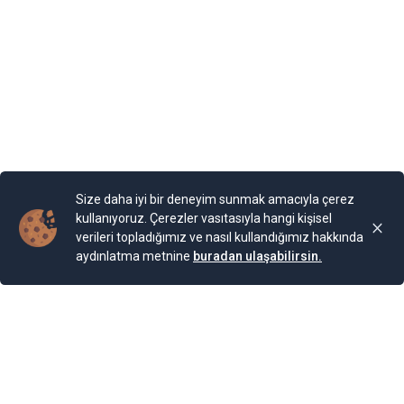
diyormuş. Arazi, kaleyi andıran duvarlarla örülmüş.
Bahçesi teras şeklinde yapılarla aşağıya sahile kadar
devam ediyor. Bugün burada 85 farklı bitki ailesinden 200
cinse ait 2.000 bitki türünün bulunduğu bir Botanik
Bahçesi bulunuyor. Bahçe, Kraliçe döneminde ihya
olmuş.
Yayınlama Tarihi: 25.11.2024 00:01
Yenigun
Son Güncelleme:
25.11.2024 00:01
Size daha iyi bir deneyim sunmak amacıyla çerez
kullanıyoruz. Çerezler vasıtasıyla hangi kişisel
verileri topladığımız ve nasıl kullandığımız hakkında
aydınlatma metnine
buradan ulaşabilirsin.