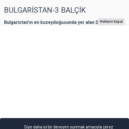
BULGARİSTAN-3 BALÇİK
Bulgaristan’ın en kuzeydoğusunda yer alan Dobriç bir
Reklami Kapat
dönem Romanya’nın toprağıymış. 1940 yılına kadar
Romanya’nın kontrolünde kalan şehrin Karadeniz
kıyısında yer alan Balçik kasabasına, Romanya Kraliçesi
Mary, bir yazlık saray inşa ettirmiş. “Kraliçe’nin Sarayı”
olarak adlandırılan binaya Kraliçe, “Tenha Yuva”
diyormuş. Arazi, kaleyi andıran duvarlarla örülmüş.
Bahçesi teras şeklinde yapılarla aşağıya sahile kadar
devam ediyor. Bugün burada 85 farklı bitki ailesinden 200
cinse ait 2.000 bitki türünün bulunduğu bir Botanik
Bahçesi bulunuyor. Bahçe, Kraliçe döneminde ihya
olmuş.
Yayınlama Tarihi: 25.11.2024 00:01
Yenigun
Son Güncelleme:
25.11.2024 00:01
Size daha iyi bir deneyim sunmak amacıyla çerez