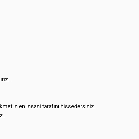
nırız…
kmet’in en insani tarafını hissedersiniz…
z..