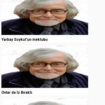
Yarbay Soykut’un mektubu
3
Onlar da İz Bıraktı
4