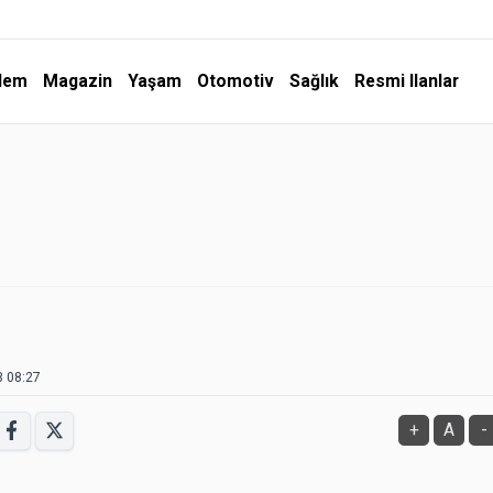
dem
Magazin
Yaşam
Otomotiv
Sağlık
Resmi Ilanlar
3 08:27
+
A
-