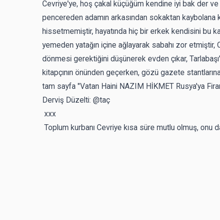
Cevriye'ye, hoş çakal küçüğüm kendine iyi bak der ve 
pencereden adamın arkasından sokaktan kaybolana kad
hissetmemiştir, hayatında hiç bir erkek kendisini bu 
yemeden yatağın içine ağlayarak sabahı zor etmiştir, Cev
dönmesi gerektiğini düşünerek evden çıkar, Tarlabaş
kitapçının önünden geçerken, gözü gazete stantlarına
tam sayfa "Vatan Haini NAZIM HİKMET Rusya'ya Firar E
Derviş Düzelti: @taç
xxx
Toplum kurbanı Cevriye kısa süre mutlu olmuş, onu da