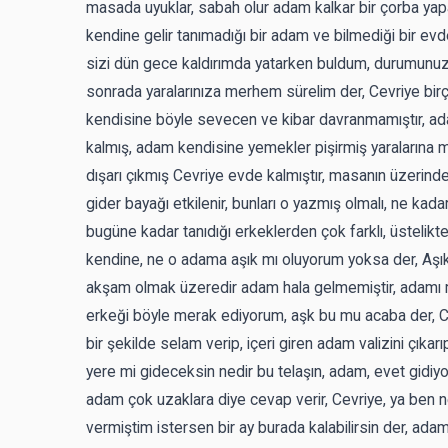
masada uyuklar, sabah olur adam kalkar bir çorba yapar
kendine gelir tanımadığı bir adam ve bilmediği bir evd
sizi dün gece kaldırımda yatarken buldum, durumunuz iy
sonrada yaralarınıza merhem sürelim der, Cevriye birço
kendisine böyle sevecen ve kibar davranmamıştır, a
kalmış, adam kendisine yemekler pişirmiş yaralarına me
dışarı çıkmış Cevriye evde kalmıştır, masanın üzerindeki
gider bayağı etkilenir, bunları o yazmış olmalı, ne kada
bugüne kadar tanıdığı erkeklerden çok farklı, üstelikte
kendine, ne o adama aşık mı oluyorum yoksa der, Aşık
akşam olmak üzeredir adam hala gelmemiştir, adamı me
erkeği böyle merak ediyorum, aşk bu mu acaba der, Cevr
bir şekilde selam verip, içeri giren adam valizini çıkarı
yere mi gideceksin nedir bu telaşın, adam, evet gidiy
adam çok uzaklara diye cevap verir, Cevriye, ya ben ne
vermiştim istersen bir ay burada kalabilirsin der, adam 