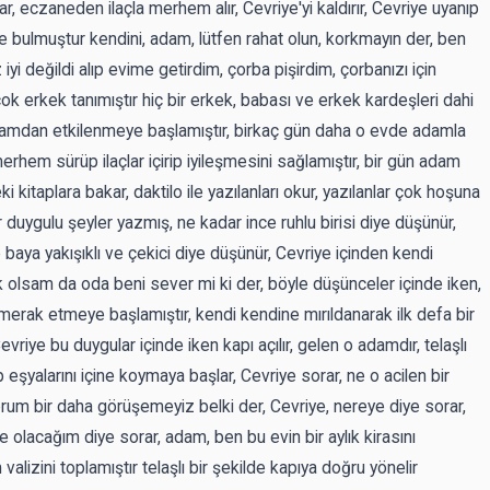
, eczaneden ilaçla merhem alır, Cevriye'yi kaldırır, Cevriye uyanıp
e bulmuştur kendini, adam, lütfen rahat olun, korkmayın der, ben
i değildi alıp evime getirdim, çorba pişirdim, çorbanızı için
k erkek tanımıştır hiç bir erkek, babası ve erkek kardeşleri dahi
damdan etkilenmeye başlamıştır, birkaç gün daha o evde adamla
rhem sürüp ilaçlar içirip iyileşmesini sağlamıştır, bir gün adam
 kitaplara bakar, daktilo ile yazılanları okur, yazılanlar çok hoşuna
r duygulu şeyler yazmış, ne kadar ince ruhlu birisi diye düşünür,
 baya yakışıklı ve çekici diye düşünür, Cevriye içinden kendi
 olsam da oda beni sever mi ki der, böyle düşünceler içinde iken,
rak etmeye başlamıştır, kendi kendine mırıldanarak ilk defa bir
iye bu duygular içinde iken kapı açılır, gelen o adamdır, telaşlı
p eşyalarını içine koymaya başlar, Cevriye sorar, ne o acilen bir
orum bir daha görüşemeyiz belki der, Cevriye, nereye diye sorar,
 olacağım diye sorar, adam, ben bu evin bir aylık kirasını
valizini toplamıştır telaşlı bir şekilde kapıya doğru yönelir