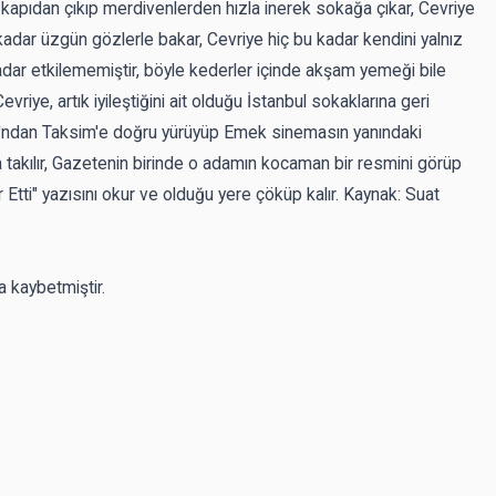
kapıdan çıkıp merdivenlerden hızla inerek sokağa çıkar, Cevriye
ar üzgün gözlerle bakar, Cevriye hiç bu kadar kendini yalnız
kadar etkilememiştir, böyle kederler içinde akşam yemeği bile
riye, artık iyileştiğini ait olduğu İstanbul sokaklarına geri
ı'ndan Taksim'e doğru yürüyüp Emek sinemasın yanındaki
 takılır, Gazetenin birinde o adamın kocaman bir resmini görüp
tti" yazısını okur ve olduğu yere çöküp kalır. Kaynak: Suat
 kaybetmiştir.