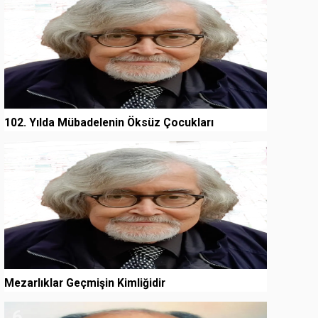
102. Yılda Mübadelenin Öksüz Çocukları
5
Mezarlıklar Geçmişin Kimliğidir
6