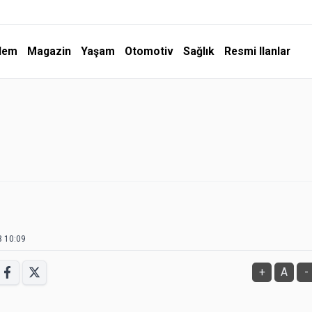
dem
Magazin
Yaşam
Otomotiv
Sağlık
Resmi Ilanlar
3 10:09
+
A
-