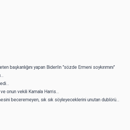
ten başkanlığını yapan Biden'in "sözde Ermeni soykırımını"
ı…
dedi…
ve onun vekili Kamala Harris…
mesini beceremeyen, sık sık söyleyeceklerini unutan dublörü…