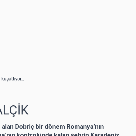
uşattıyor...
ALÇİK
r alan Dobriç bir dönem Romanya’nın
ya’nın kontrolünde kalan şehrin Karadeniz