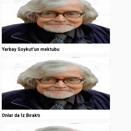
Yarbay Soykut’un mektubu
3
Onlar da İz Bıraktı
4