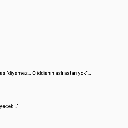
 ses "diyemez… O iddianın aslı astarı yok"…
leyecek…"