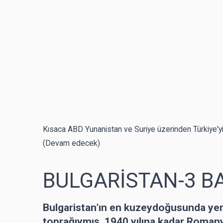
Kısaca ABD Yunanistan ve Suriye üzerinden Türkiye'yi k
(Devam edecek)
BULGARİSTAN-3 B
Bulgaristan’ın en kuzeydoğusunda ye
toprağıymış. 1940 yılına kadar Roman