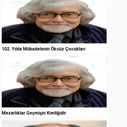
102. Yılda Mübadelenin Öksüz Çocukları
5
Mezarlıklar Geçmişin Kimliğidir
6