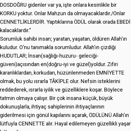
DOSDOĞRU gidenler var ya, işte onlara kesinlikle bir
KORKU yoktur. Onlar Mahzun da olmayacaklardır./Onlar
CENNETLİKLERDİR. Yaptıklarına ÖDÜL olarak orada EBEDİ
kalacaklardır."
Sorumluk sahibi insan; yaratan, yaşatan, öldüren Allah'ın
kuludur. O'nu tanımakla sorumludur. Allah'ın çizdiği
HUDUTLAR; İnsan(sağlığı-huzuru- geleciği-
güveni)açısından en(doğru-iyi ve güzel)yoldur. Zifiri
karanlıklardan, korkudan, hüzünlenmeden EMNİYETTE
olmak, bu yolu ısrarla TÂKİPLE olur. Nefsin isteklerini
reddederek, ısrarla iyilik ve güzelliklere koşar. Böylece
tatmin olmaya çalışır. Bir çok insana küçük, büyük
dokunuşlarla, ihtiyaç sahiplerinin ihtiyaçlarının
giderilmesi için gönül kapılarını açarak, ÖDÜLÜNÜ Allah'ın
lütfuyla CENNETTE alır. Hayal edilemeyen güzellikli yaşar