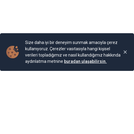
cinse ait 2.000 bitki türünün bulunduğu bir Botanik
Bahçesi bulunuyor. Bahçe, Kraliçe döneminde ihya
olmuş.
Yayınlama Tarihi: 25.11.2024 00:01
Yenigun
Son Güncelleme:
25.11.2024 00:01
Size daha iyi bir deneyim sunmak amacıyla çerez
kullanıyoruz. Çerezler vasıtasıyla hangi kişisel
verileri topladığımız ve nasıl kullandığımız hakkında
aydınlatma metnine
buradan ulaşabilirsin.