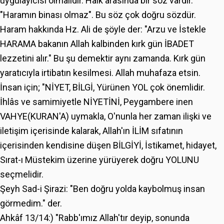
uygulayıcısı olmalıdır. Halk arasında bir söz vardır.
"Haramın binası olmaz". Bu söz çok doğru sözdür.
Haram hakkında Hz. Ali de şöyle der: "Arzu ve İstekle
HARAMA bakanın Allah kalbinden kırk gün İBADET
lezzetini alır." Bu şu demektir aynı zamanda. Kırk gün
yaratıcıyla irtibatın kesilmesi. Allah muhafaza etsin.
İnsan için; "NİYET, BİLGİ, Yürünen YOL çok önemlidir.
İhlâs ve samimiyetle NİYETİNİ, Peygambere inen
VAHYE(KURAN'A) uymakla, O'nunla her zaman ilişki ve
iletişim içerisinde kalarak, Allah'ın İLİM sıfatının
içerisinden kendisine düşen BİLGİYİ, İstikamet, hidayet,
Sırat-ı Müstekim üzerine yürüyerek doğru YOLUNU
seçmelidir.
Şeyh Sad-i Şirazi: "Ben doğru yolda kaybolmuş insan
görmedim." der.
Ahkâf 13/14:) "Rabb'ımız Allah'tır deyip, sonunda