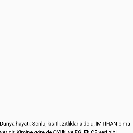
Dünya hayatı: Sonlu, kısıtlı, zıtlıklarla dolu, İMTİHAN olma
yeridir. Kimine göre de OYUN ve EĞLENCE yeri gibi