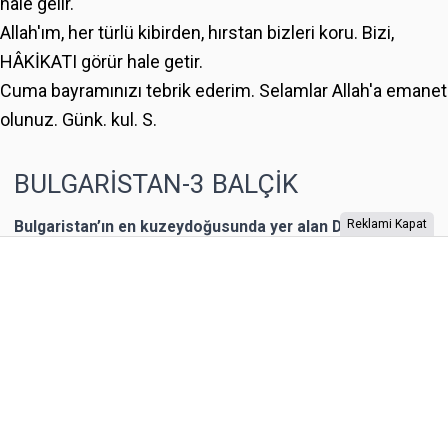
hâle gelir.
Allah'ım, her türlü kibirden, hırstan bizleri koru. Bizi,
HÂKİKATI görür hale getir.
Cuma bayramınızı tebrik ederim. Selamlar Allah'a emanet
olunuz. Günk. kul. S.
BULGARİSTAN-3 BALÇİK
Bulgaristan’ın en kuzeydoğusunda yer alan Dobriç bir
Reklami Kapat
dönem Romanya’nın toprağıymış. 1940 yılına kadar
Romanya’nın kontrolünde kalan şehrin Karadeniz
kıyısında yer alan Balçik kasabasına, Romanya Kraliçesi
Mary, bir yazlık saray inşa ettirmiş. “Kraliçe’nin Sarayı”
olarak adlandırılan binaya Kraliçe, “Tenha Yuva”
diyormuş. Arazi, kaleyi andıran duvarlarla örülmüş.
Bahçesi teras şeklinde yapılarla aşağıya sahile kadar
devam ediyor. Bugün burada 85 farklı bitki ailesinden 200