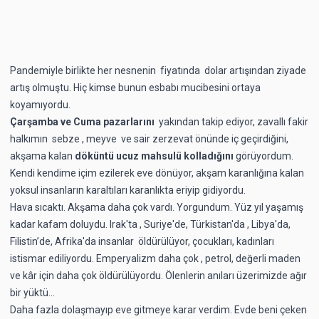
Pandemiyle birlikte her nesnenin fiyatında dolar artışından ziyade
artış olmuştu. Hiç kimse bunun esbabı mucibesini ortaya
koyamıyordu.
Çarşamba ve Cuma pazarlarını
yakından takip ediyor, zavallı fakir
halkımın sebze , meyve ve sair zerzevat önünde iç geçirdiğini,
akşama kalan
döküntü ucuz mahsulü kolladığını
görüyordum.
Kendi kendime içim ezilerek eve dönüyor, akşam karanlığına kalan
yoksul insanların karaltıları karanlıkta eriyip gidiyordu.
Hava sıcaktı. Akşama daha çok vardı. Yorgundum. Yüz yıl yaşamış
kadar kafam doluydu. Irak'ta , Suriye'de, Türkistan'da , Libya'da,
Filistin’de, Afrika'da insanlar öldürülüyor, çocukları, kadınları
istismar ediliyordu. Emperyalizm daha çok , petrol, değerli maden
ve kâr için daha çok öldürülüyordu. Ölenlerin anıları üzerimizde ağır
bir yüktü...
Daha fazla dolaşmayıp eve gitmeye karar verdim. Evde beni çeken