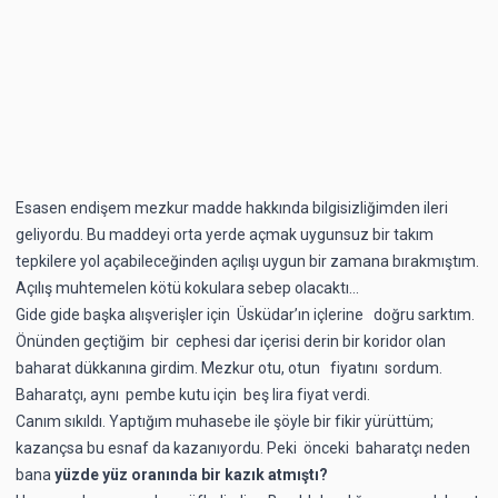
Esasen endişem mezkur madde hakkında bilgisizliğimden ileri
geliyordu. Bu maddeyi orta yerde açmak uygunsuz bir takım
tepkilere yol açabileceğinden açılışı uygun bir zamana bırakmıştım.
Açılış muhtemelen kötü kokulara sebep olacaktı...
Gide gide başka alışverişler için Üsküdar’ın içlerine doğru sarktım.
Önünden geçtiğim bir cephesi dar içerisi derin bir koridor olan
baharat dükkanına girdim. Mezkur otu, otun fiyatını sordum.
Baharatçı, aynı pembe kutu için beş lira fiyat verdi.
Canım sıkıldı. Yaptığım muhasebe ile şöyle bir fikir yürüttüm;
kazançsa bu esnaf da kazanıyordu. Peki önceki baharatçı neden
bana
yüzde
yüz oranında bir kazık atmıştı?