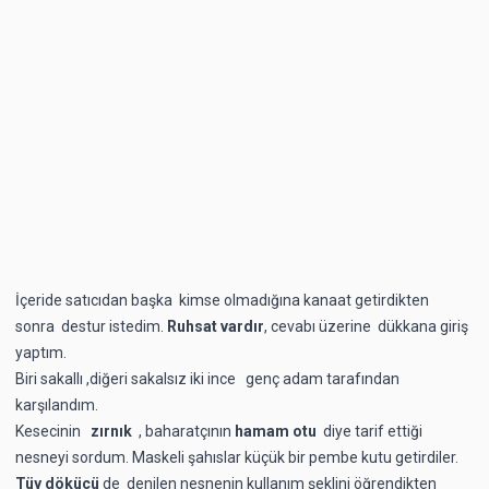
İçeride satıcıdan başka kimse olmadığına kanaat getirdikten
sonra destur istedim.
Ruhsat
vardır
, cevabı üzerine dükkana giriş
yaptım.
Biri sakallı ,diğeri sakalsız iki ince genç adam tarafından
karşılandım.
Kesecinin
zırnık
, baharatçının
hamam
otu
diye tarif ettiği
nesneyi sordum. Maskeli şahıslar küçük bir pembe kutu getirdiler.
Tüy dökücü
de
denilen
nesnenin kullanım şeklini öğrendikten