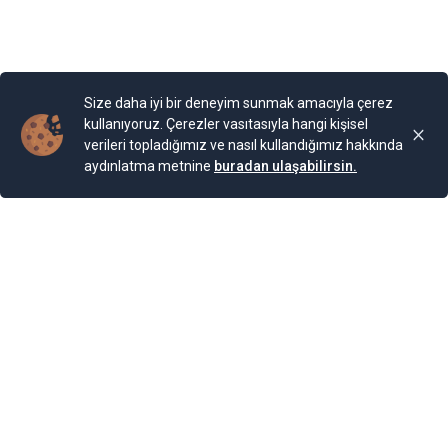
olmuş.
Yayınlama Tarihi: 25.11.2024 00:01
Yenigun
Son Güncelleme:
25.11.2024 00:01
Size daha iyi bir deneyim sunmak amacıyla çerez
kullanıyoruz. Çerezler vasıtasıyla hangi kişisel
verileri topladığımız ve nasıl kullandığımız hakkında
aydınlatma metnine
buradan ulaşabilirsin.