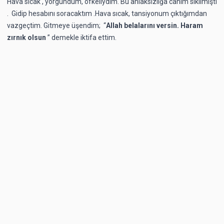
Hava sıcak , yorgundum, öfkeliydim. Bu ahlaksızlığa canım sıkılmıştı
. Gidip hesabını soracaktım .Hava sıcak, tansiyonum çıktığımdan
vazgeçtim. Gitmeye üşendim; “
Allah belalarını versin. Haram
zırnık olsun
” demekle iktifa ettim.