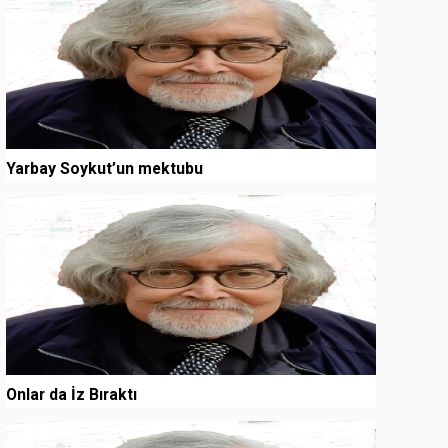
Yarbay Soykut’un mektubu
3
Onlar da İz Bıraktı
4