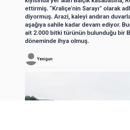
kıyısında yer alan Balçik kasabasına, R
ettirmiş. “Kraliçe’nin Sarayı” olarak a
diyormuş. Arazi, kaleyi andıran duvarl
aşağıya sahile kadar devam ediyor. Bug
ait 2.000 bitki türünün bulunduğu bir 
döneminde ihya olmuş.
Yenigun