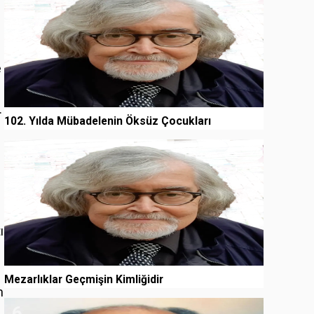
e
.
102. Yılda Mübadelenin Öksüz Çocukları
5
ı
Mezarlıklar Geçmişin Kimliğidir
n
6