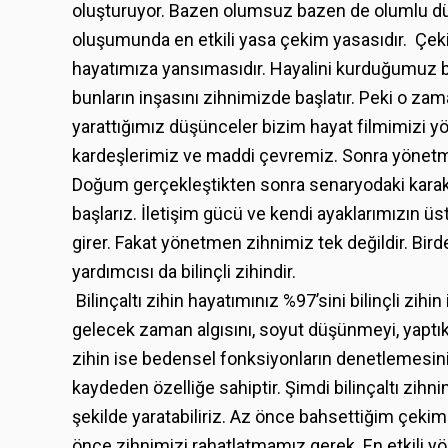
oluşturuyor. Bazen olumsuz bazen de olumlu dü
oluşumunda en etkili yasa çekim yasasıdır. Çek
hayatımıza yansımasıdır. Hayalini kurduğumuz bi
bunların inşasını zihnimizde başlatır. Peki o za
yarattığımız düşünceler bizim hayat filmimizi yö
kardeşlerimiz ve maddi çevremiz. Sonra yönetme
Doğum gerçekleştikten sonra senaryodaki karakt
başlarız. İletişim gücü ve kendi ayaklarımızın
girer. Fakat yönetmen zihnimiz tek değildir. Bird
yardımcısı da bilinçli zihindir.
Bilinçaltı zihin hayatımınız %97’sini bilinçli zihi
gelecek zaman algısını, soyut düşünmeyi, yaptıkl
zihin ise bedensel fonksiyonların denetlemesini
kaydeden özelliğe sahiptir. Şimdi bilinçaltı zihn
şekilde yaratabiliriz. Az önce bahsettiğim çeki
önce zihnimizi rahatlatmamız gerek. En etkili 