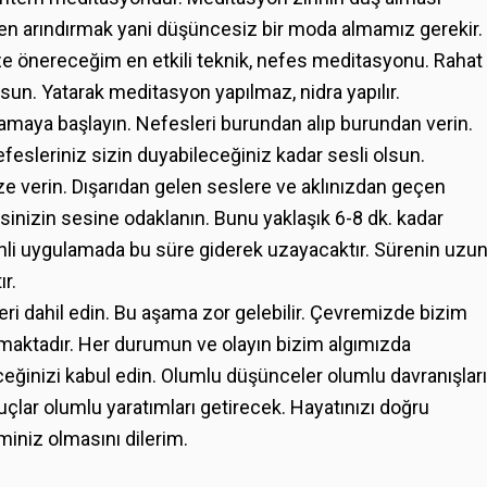
rden arındırmak yani düşüncesiz bir moda almamız gerekir.
ze önereceğim en etkili teknik, nefes meditasyonu. Rahat
sun. Yatarak meditasyon yapılmaz, nidra yapılır.
amaya başlayın. Nefesleri burundan alıp burundan verin.
fesleriniz sizin duyabileceğiniz kadar sesli olsun.
e verin. Dışarıdan gelen seslere ve aklınızdan geçen
inizin sesine odaklanın. Bunu yaklaşık 6-8 dk. kadar
zenli uygulamada bu süre giderek uzayacaktır. Sürenin uzu
ır.
i dahil edin. Bu aşama zor gelebilir. Çevremizde bizim
lmaktadır. Her durumun ve olayın bizim algımızda
ceğinizi kabul edin. Olumlu düşünceler olumlu davranışları
çlar olumlu yaratımları getirecek. Hayatınızı doğru
lminiz olmasını dilerim.