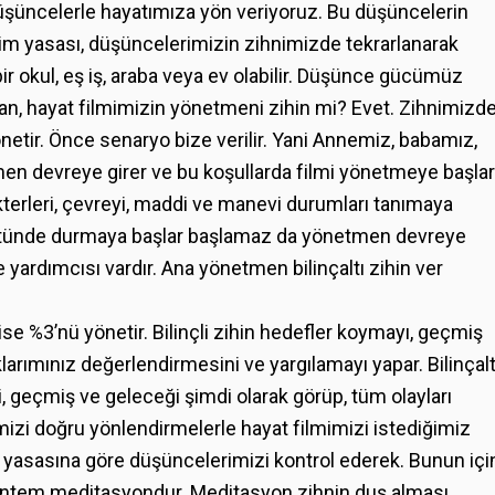
şüncelerle hayatımıza yön veriyoruz. Bu düşüncelerin
im yasası, düşüncelerimizin zihnimizde tekrarlanarak
r okul, eş iş, araba veya ev olabilir. Düşünce gücümüz
man, hayat filmimizin yönetmeni zihin mi? Evet. Zihnimizd
netir. Önce senaryo bize verilir. Yani Annemiz, babamız,
n devreye girer ve bu koşullarda filmi yönetmeye başlar
erleri, çevreyi, maddi ve manevi durumları tanımaya
 üstünde durmaya başlar başlamaz da yönetmen devreye
e yardımcısı vardır. Ana yönetmen bilinçaltı zihin ver
n ise %3’nü yönetir. Bilinçli zihin hedefler koymayı, geçmiş
arımınız değerlendirmesini ve yargılamayı yapar. Bilinçalt
, geçmiş ve geleceği şimdi olarak görüp, tüm olayları
imizi doğru yönlendirmelerle hayat filmimizi istediğimiz
m yasasına göre düşüncelerimizi kontrol ederek. Bunun içi
yöntem meditasyondur. Meditasyon zihnin duş alması