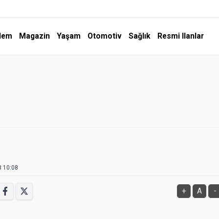
dem
Magazin
Yaşam
Otomotiv
Sağlık
Resmi Ilanlar
3 10:08
+
A
-