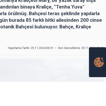
omanya Kraliçesi Mary, bir yazlık saray inşa
dlandırılan binaya Kraliçe, “Tenha Yuva”
arla örülmüş. Bahçesi teras şeklinde yapılarla
ün burada 85 farklı bitki ailesinden 200 cinse
Botanik Bahçesi bulunuyor. Bahçe, Kraliçe
Yayınlama Tarihi: 25.11.2024 00:01
—
Son Güncelleme:
25.11.2024 00:01