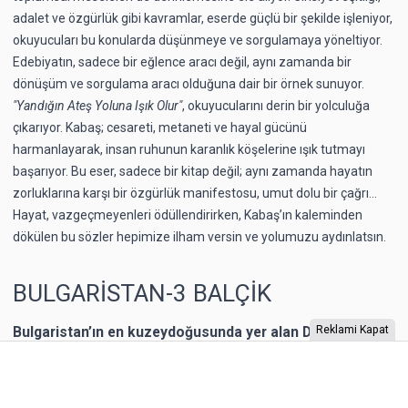
adalet ve özgürlük gibi kavramlar, eserde güçlü bir şekilde işleniyor,
okuyucuları bu konularda düşünmeye ve sorgulamaya yöneltiyor.
Edebiyatın, sadece bir eğlence aracı değil, aynı zamanda bir
dönüşüm ve sorgulama aracı olduğuna dair bir örnek sunuyor.
"Yandığın Ateş Yoluna Işık Olur"
, okuyucularını derin bir yolculuğa
çıkarıyor. Kabaş; cesareti, metaneti ve hayal gücünü
harmanlayarak, insan ruhunun karanlık köşelerine ışık tutmayı
başarıyor. Bu eser, sadece bir kitap değil; aynı zamanda hayatın
zorluklarına karşı bir özgürlük manifestosu, umut dolu bir çağrı…
Hayat, vazgeçmeyenleri ödüllendirirken, Kabaş’ın kaleminden
dökülen bu sözler hepimize ilham versin ve yolumuzu aydınlatsın.
BULGARİSTAN-3 BALÇİK
Reklami Kapat
Bulgaristan’ın en kuzeydoğusunda yer alan Dobriç bir
dönem Romanya’nın toprağıymış. 1940 yılına kadar
Romanya’nın kontrolünde kalan şehrin Karadeniz
kıyısında yer alan Balçik kasabasına, Romanya Kraliçesi