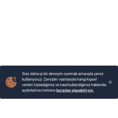
Mary, bir yazlık saray inşa ettirmiş. “Kraliçe’nin Sarayı”
olarak adlandırılan binaya Kraliçe, “Tenha Yuva”
diyormuş. Arazi, kaleyi andıran duvarlarla örülmüş.
Bahçesi teras şeklinde yapılarla aşağıya sahile kadar
devam ediyor. Bugün burada 85 farklı bitki ailesinden 200
cinse ait 2.000 bitki türünün bulunduğu bir Botanik
Bahçesi bulunuyor. Bahçe, Kraliçe döneminde ihya
olmuş.
Yayınlama Tarihi: 25.11.2024 00:01
Yenigun
Son Güncelleme:
25.11.2024 00:01
Size daha iyi bir deneyim sunmak amacıyla çerez
kullanıyoruz. Çerezler vasıtasıyla hangi kişisel
verileri topladığımız ve nasıl kullandığımız hakkında
aydınlatma metnine
buradan ulaşabilirsin.