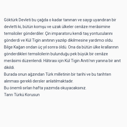
Göktürk Devleti bu çağda o kadar tanınan ve saygı uyandıran bir
devletti ki, bütün komşu ve uzak ülkeler cenâze merâsimine
temsilciler gönderdiler. Çin imparatoru kendi taş yontucularını
gönderdi ve Kül Tigin anıtının yazılıp dikilmesine yardımcı oldu.
Bilge Kağan ondan üç yıl sonra öldü. Ona da bütün ülke krallarının
gönderdikleri temsilcilerin bulunduğu pek büyük bir cenâze
merâsimi düzenlendi. Hâtırası için Kül Tigin Anıtı'nın yanına bir anıt
dikildi.
Burada onun ağzından Türk milletinin bir tarihi ve bu tarihten
alınması gerekli dersler anlatılmaktadır.
Bu önemli sırları hafta yazımda okuyacaksınız.
Tanrı Türkü Korusun