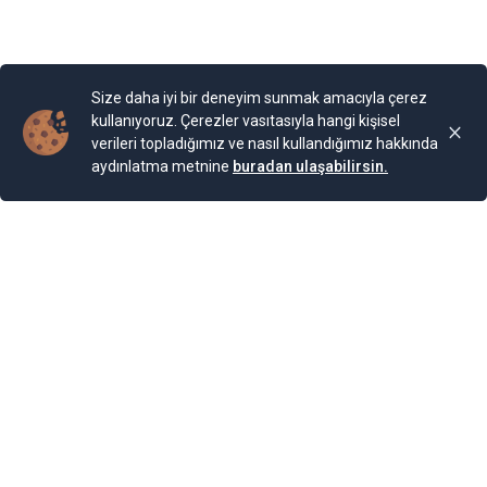
olmuş.
Yayınlama Tarihi: 25.11.2024 00:01
Yenigun
Son Güncelleme:
25.11.2024 00:01
Size daha iyi bir deneyim sunmak amacıyla çerez
kullanıyoruz. Çerezler vasıtasıyla hangi kişisel
verileri topladığımız ve nasıl kullandığımız hakkında
aydınlatma metnine
buradan ulaşabilirsin.