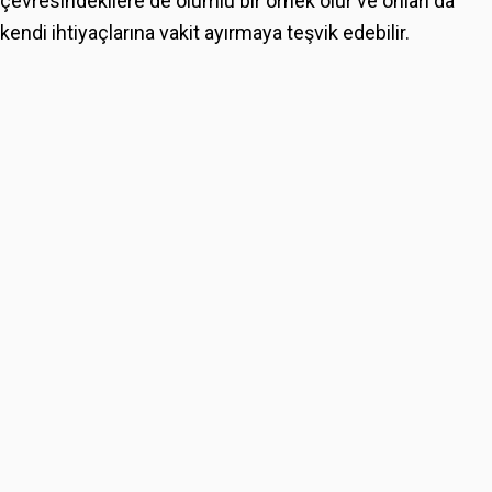
çevresindekilere de olumlu bir örnek olur ve onları da
kendi ihtiyaçlarına vakit ayırmaya teşvik edebilir.