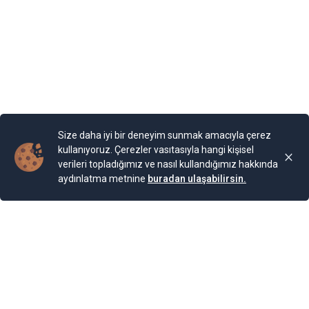
Bahçesi teras şeklinde yapılarla aşağıya sahile kadar
devam ediyor. Bugün burada 85 farklı bitki ailesinden 200
cinse ait 2.000 bitki türünün bulunduğu bir Botanik
Bahçesi bulunuyor. Bahçe, Kraliçe döneminde ihya
olmuş.
Yayınlama Tarihi: 25.11.2024 00:01
Yenigun
Son Güncelleme:
25.11.2024 00:01
Size daha iyi bir deneyim sunmak amacıyla çerez
kullanıyoruz. Çerezler vasıtasıyla hangi kişisel
verileri topladığımız ve nasıl kullandığımız hakkında
aydınlatma metnine
buradan ulaşabilirsin.