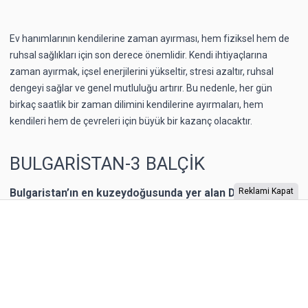
Ev hanımlarının kendilerine zaman ayırması, hem fiziksel hem de
ruhsal sağlıkları için son derece önemlidir. Kendi ihtiyaçlarına
zaman ayırmak, içsel enerjilerini yükseltir, stresi azaltır, ruhsal
dengeyi sağlar ve genel mutluluğu artırır. Bu nedenle, her gün
birkaç saatlik bir zaman dilimini kendilerine ayırmaları, hem
kendileri hem de çevreleri için büyük bir kazanç olacaktır.
BULGARİSTAN-3 BALÇİK
Bulgaristan’ın en kuzeydoğusunda yer alan Dobriç bir
Reklami Kapat
dönem Romanya’nın toprağıymış. 1940 yılına kadar
Romanya’nın kontrolünde kalan şehrin Karadeniz
kıyısında yer alan Balçik kasabasına, Romanya Kraliçesi
Mary, bir yazlık saray inşa ettirmiş. “Kraliçe’nin Sarayı”
olarak adlandırılan binaya Kraliçe, “Tenha Yuva”
diyormuş. Arazi, kaleyi andıran duvarlarla örülmüş.