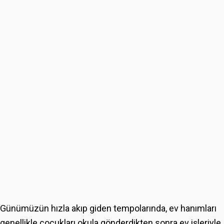
Günümüzün hızla akıp giden tempolarında, ev hanımları
genellikle çocukları okula gönderdikten sonra ev işleriyle