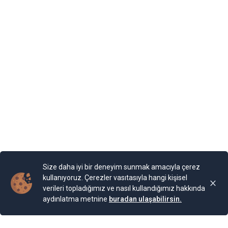
Romanya’nın kontrolünde kalan şehrin Karadeniz
kıyısında yer alan Balçik kasabasına, Romanya Kraliçesi
Mary, bir yazlık saray inşa ettirmiş. “Kraliçe’nin Sarayı”
olarak adlandırılan binaya Kraliçe, “Tenha Yuva”
diyormuş. Arazi, kaleyi andıran duvarlarla örülmüş.
Bahçesi teras şeklinde yapılarla aşağıya sahile kadar
devam ediyor. Bugün burada 85 farklı bitki ailesinden 200
cinse ait 2.000 bitki türünün bulunduğu bir Botanik
Bahçesi bulunuyor. Bahçe, Kraliçe döneminde ihya
olmuş.
Yayınlama Tarihi: 25.11.2024 00:01
Yenigun
Son Güncelleme:
25.11.2024 00:01
Size daha iyi bir deneyim sunmak amacıyla çerez
kullanıyoruz. Çerezler vasıtasıyla hangi kişisel
verileri topladığımız ve nasıl kullandığımız hakkında
aydınlatma metnine
buradan ulaşabilirsin.