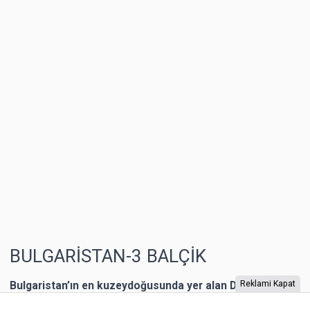
BULGARİSTAN-3 BALÇİK
Bulgaristan’ın en kuzeydoğusunda yer alan Dobriç bir
Reklami Kapat
dönem Romanya’nın toprağıymış. 1940 yılına kadar