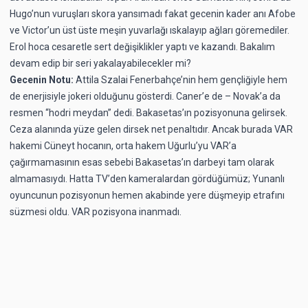
Hugo’nun vuruşları skora yansımadı fakat gecenin kader anı Afobe
ve Victor’un üst üste meşin yuvarlağı ıskalayıp ağları göremediler.
Erol hoca cesaretle sert değişiklikler yaptı ve kazandı. Bakalım
devam edip bir seri yakalayabilecekler mi?
Gecenin Notu:
Attila Szalai Fenerbahçe’nin hem gençliğiyle hem
de enerjisiyle jokeri olduğunu gösterdi. Caner’e de – Novak’a da
resmen “hodri meydan” dedi. Bakasetas’ın pozisyonuna gelirsek.
Ceza alanında yüze gelen dirsek net penaltıdır. Ancak burada VAR
hakemi Cüneyt hocanın, orta hakem Uğurlu’yu VAR’a
çağırmamasının esas sebebi Bakasetas’ın darbeyi tam olarak
almamasıydı. Hatta TV’den kameralardan gördüğümüz; Yunanlı
oyuncunun pozisyonun hemen akabinde yere düşmeyip etrafını
süzmesi oldu. VAR pozisyona inanmadı.