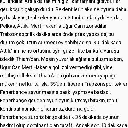
kullandılar. Attila da takımın gizli kahramanı gibiydi. İleri
geri koşup çalışıp durdu. Beklentilerin aksine oyuna daha
iyi başlayan, tehlikeler yaratan İstanbul ekibiydi. Serdar,
Pelkas, Attila, Mert Hakan'la Uğur Can'ı zorladılar.
Trabzonspor ilk dakikalarda önde pres yapsa da, bu
durum çok uzun sürmedi ev sahibi adına. 30. dakikada
Attila'nın nefis ortasına aynı güzellikte bir kafa vuruşu
izledik Thiam'dan. Meşin yuvarlak ağlarla buluşmazken,
Uğur Can Mert Hakan'a gol izni vermediği gibi, yine
müthiş refleksle Thiam'a da gol izni vermedi yaptığı
mükemmel kurtarışla. 35'den itibaren Trabzonspor tekrar
Fenerbahçe savunmasına baskı yapmaya başladı.
Fenerbahçe geriden oyun oyun kurmayı bırakın, topu
kendi sahasından çıkaramaz duruma geldi.
Fenerbahçe sürpriz bir şekilde ilk 35 dakikada oyunun
hakimi olup dominant olan taraftı. Ancak son 10 dakikada