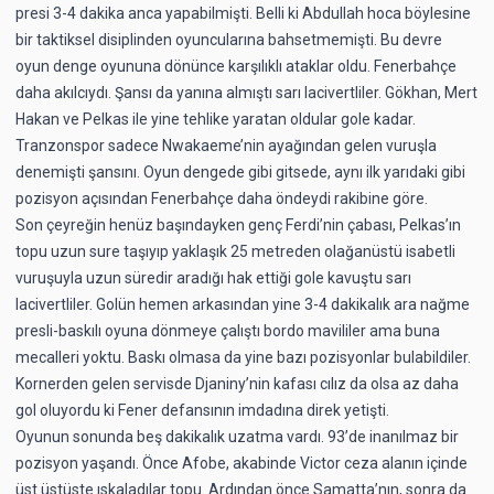
presi 3-4 dakika anca yapabilmişti. Belli ki Abdullah hoca böylesine
bir taktiksel disiplinden oyuncularına bahsetmemişti. Bu devre
oyun denge oyununa dönünce karşılıklı ataklar oldu. Fenerbahçe
daha akılcıydı. Şansı da yanına almıştı sarı lacivertliler. Gökhan, Mert
Hakan ve Pelkas ile yine tehlike yaratan oldular gole kadar.
Tranzonspor sadece Nwakaeme’nin ayağından gelen vuruşla
denemişti şansını. Oyun dengede gibi gitsede, aynı ilk yarıdaki gibi
pozisyon açısından Fenerbahçe daha öndeydi rakibine göre.
Son çeyreğin henüz başındayken genç Ferdi’nin çabası, Pelkas’ın
topu uzun sure taşıyıp yaklaşık 25 metreden olağanüstü isabetli
vuruşuyla uzun süredir aradığı hak ettiği gole kavuştu sarı
lacivertliler. Golün hemen arkasından yine 3-4 dakikalık ara nağme
presli-baskılı oyuna dönmeye çalıştı bordo mavililer ama buna
mecalleri yoktu. Baskı olmasa da yine bazı pozisyonlar bulabildiler.
Kornerden gelen servisde Djaniny’nin kafası cılız da olsa az daha
gol oluyordu ki Fener defansının imdadına direk yetişti.
Oyunun sonunda beş dakikalık uzatma vardı. 93’de inanılmaz bir
pozisyon yaşandı. Önce Afobe, akabinde Victor ceza alanın içinde
üst üstüste ıskaladılar topu. Ardından önce Samatta’nın, sonra da